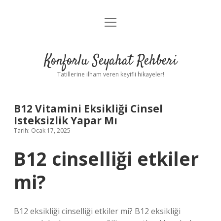
menüyü
Anasayfa
aç
Gizlilik Politikası
Konforlu Seyahat Rehberi
Yasal Uyarı
Tatillerine ilham veren keyifli hikayeler!
Hakkımızda
B12 Vitamini Eksikliği Cinsel
Isteksizlik Yapar Mı
Tarih: Ocak 17, 2025
B12 cinselliği etkiler
mi?
B12 eksikliği cinselliği etkiler mi? B12 eksikliği