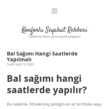
menüyü
Anasayfa
aç
Gizlilik Politikası
Konforlu Seyahat Rehberi
Yasal Uyarı
Tatillerine ilham veren keyifli hikayeler!
Hakkımızda
Bal Sağımı Hangi Saatlerde
Yapılmalı
Tarih: Eylül 10, 2025
Bal sağımı hangi
saatlerde yapılır?
Bu nedenle, filtrelenmiş peteğin en az iki thöke veya