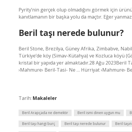
Pyrity’nin gerçek olup olmadığını görmek için ürün
kanıtlamanın bir başka yolu da maçtır. Eğer yanmazs
Beril taşı nerede bulunur?
Beril Stone, Brezilya, Güney Afrika, Zimbabve, Nabib
Türkiye’de köy (Simav-Kütahya) ve Kozluca köyü (Gör
kristal bir yapıda yer almaktadır.28 Ağu 2023Beril T
›Mahmure› Beril-Tasi- Ne … Hürriyat ›Mahmure› Ber
Tarih:
Makaleler
Beril Arapçada ne demektir
Beril ismi dinen uygun mu
B
Beril taşı hangi burç
Beril taşı nerede bulunur
Beril taşın