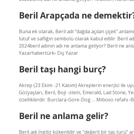
Beril Arapçada ne demektir
Buna ek olarak, Beril adı “dağda açılan çiçek” anlam
lütuf ve saflığın sembolü olarak kabul edilir. Beril 
2024beril adının adı ne anlama geliyor? Beril ne an
Yazarhabertürk› Dış Yazar
Beril taşı hangi burç?
Akrep (23 Ekim -21 Kasım) Akreplerin enerjisi ile u
Gözyaşları, Beril, Boji -stein, Emerald, Lad Stone,
özelliklerdir. Burclara-Gore-Dog … Miboso refahı 
Beril ne anlama gelir?
Beril adı İngiliz kökenlidir ve “değerli bir taş türü”