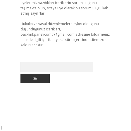
üyelerimiz yazdıkları içeriklerin sorumluluğunu
taşımakta olup, siteye üye olarak bu sorumluluğu kabul
etmiş sayılırlar.
Hukuka ve yasal düzenlemelere aykırı olduğunu
düşündüğünüz içerikleri,
backlinkpanelicomtr@gmail.com
adresine bildirmeniz
halinde, ilgili içerikler yasal süre içerisinde sitemizden
kaldırılacaktır.
Arama
a
l