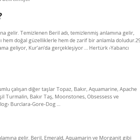
?
ına gelir. Temizlenen Beril adı, temizlenmiş anlamına gelir,
adı hem doğal güzelliklerle hem de zarif bir anlamla doludur.2
lama geliyor, Kur’an’da gerçekleşiyor … Hertürk ›Yabancı
yumlu çalışan diğer taşlar Topaz, Bakır, Aquamarine, Apache
 Yeşil Turmalin, Bakır Taş, Moonstones, Obsessess ve
›Blog› Burclara-Gore-Dog …
 anlamına gelir. Beril, Emerald, Aquamarin ve Morganit gibi