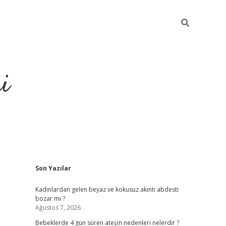
i
Sidebar
Son Yazılar
elexbet
ilbet mobil giriş
betex
Kadınlardan gelen beyaz ve kokusuz akıntı abdesti
bozar mı ?
Ağustos 7, 2026
Bebeklerde 4 gün süren ateşin nedenleri nelerdir ?