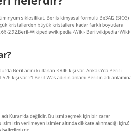
eri nelerdir?
 alüminyum siklosilikat, Berils kimyasal formülü Be3Al2 (SIO3)
 küçük kristallerden büyük kristallere kadar farklı boyutlara
2.66-2.92.Beril-Wikipediawikipedia ›Wiki› Berilwikipedia ›Wiki›
ar?
ul’da Beril adını kullanan 3.846 kişi var. Ankara’da Beril’i
 1.526 kişi var.21 Beril-Was adının anlamı Beril’in adı anlamın
adı Kuran’da değildir. Bu ismi seçmek için bir zarar
im izin verilmeyen isimler altında dikkate alınmadığı için.6
belirtilmiştir