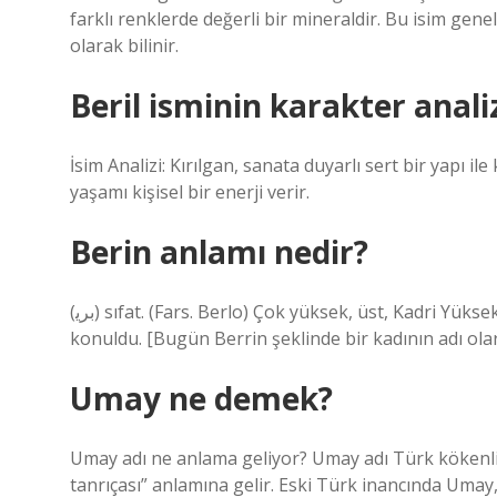
farklı renklerde değerli bir mineraldir. Bu isim genelli
olarak bilinir.
Beril isminin karakter anali
İsim Analizi: Kırılgan, sanata duyarlı sert bir yapı 
yaşamı kişisel bir enerji verir.
Berin anlamı nedir?
(ﺑﺮﻳ) sıfat. (Fars. Berlo) Çok yüksek, üst, Kadri Yüksek: “Kasr-i Berin”. Piy (tevfik fikret) rekoru-i Berîne / a lem’e
konuldu. [Bugün Berrin şeklinde bir kadının adı olar
Umay ne demek?
Umay adı ne anlama geliyor? Umay adı Türk kökenlid
tanrıçası” anlamına gelir. Eski Türk inancında Umay, 