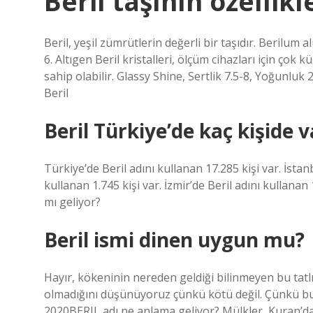
Beril taşının özellikl
Beril, yeşil zümrütlerin değerli bir taşıdır. Berilum
6. Altıgen Beril kristalleri, ölçüm cihazları için çok
sahip olabilir. Glassy Shine, Sertlik 7.5-8, Yoğunluk 
Beril
Beril Türkiye’de kaç kişide v
Türkiye’de Beril adını kullanan 17.285 kişi var. İstanb
kullanan 1.745 kişi var. İzmir’de Beril adını kullanan
mı geliyor?
Beril ismi dinen uygun mu?
Hayır, kökeninin nereden geldiği bilinmeyen bu tatlı 
olmadığını düşünüyoruz çünkü kötü değil. Çünkü bu is
2020BERIL adı ne anlama geliyor? Mülkler, Kuran’da 