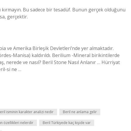
ü kırmayın. Bu sadece bir tesadüf. Bunun gerçek olduğunu
a, gerçektir.
ia ve Amerika Birleşik Devletleri’nde yer almaktadır.
des-Manisa) kaldırıldı. Berilium -Mineral birikintilerde
aş, nerede ve nasıl? Beril Stone Nasıl Anlanır … Hürriyat
il-si ne …
eril isminin karakter analizi nedir
Beril ne anlama gelir
ın özellikleri nelerdir
Beril Türkiyede kaç kişide var