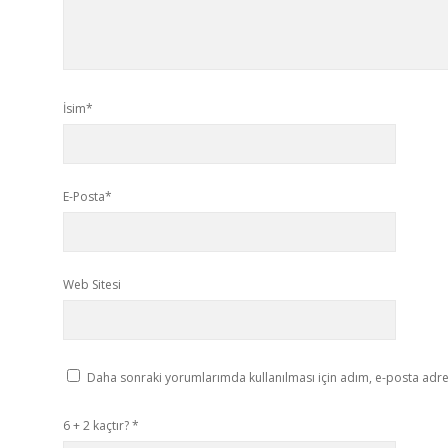
İsim*
E-Posta*
Web Sitesi
Daha sonraki yorumlarımda kullanılması için adım, e-posta adres
6 + 2 kaçtır?
*