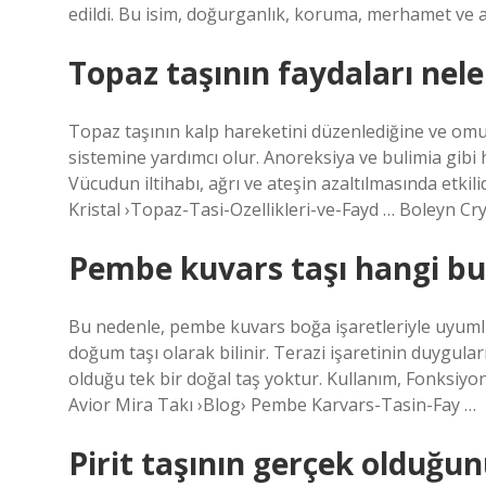
edildi. Bu isim, doğurganlık, koruma, merhamet ve a
Topaz taşının faydaları nele
Topaz taşının kalp hareketini düzenlediğine ve omurg
sistemine yardımcı olur. Anoreksiya ve bulimia gibi ha
Vücudun iltihabı, ağrı ve ateşin azaltılmasında etki
Kristal ›Topaz-Tasi-Ozellikleri-ve-Fayd … Boleyn Cry
Pembe kuvars taşı hangi burç
Bu nedenle, pembe kuvars boğa işaretleriyle uyumlu 
doğum taşı olarak bilinir. Terazi işaretinin duyguları
olduğu tek bir doğal taş yoktur. Kullanım, Fonksiyo
Avior Mira Takı ›Blog› Pembe Karvars-Tasin-Fay …
Pirit taşının gerçek olduğun