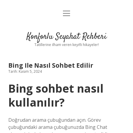
menüyü
Anasayfa
aç
Gizlilik Politikası
Konforlu Seyahat Rehberi
Yasal Uyarı
Tatillerine ilham veren keyifli hikayeler!
Hakkımızda
Bing Ile Nasıl Sohbet Edilir
Tarih: Kasım 5, 2024
Bing sohbet nasıl
kullanılır?
Doğrudan arama çubuğundan açın. Görev
çubuğundaki arama çubuğunuzda Bing Chat