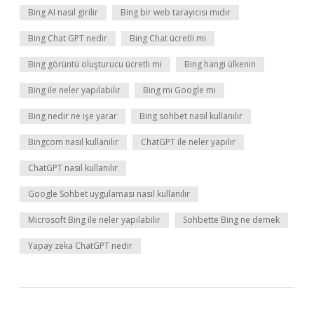
Bing AI nasıl girilir
Bing bir web tarayıcısı mıdır
Bing Chat GPT nedir
Bing Chat ücretli mi
Bing görüntü oluşturucu ücretli mi
Bing hangi ülkenin
Bing ile neler yapılabilir
Bing mi Google mı
Bing nedir ne işe yarar
Bing sohbet nasıl kullanılır
Bingcom nasıl kullanılır
ChatGPT ile neler yapılır
ChatGPT nasıl kullanılır
Google Sohbet uygulaması nasıl kullanılır
Microsoft Bing ile neler yapılabilir
Sohbette Bing ne demek
Yapay zeka ChatGPT nedir