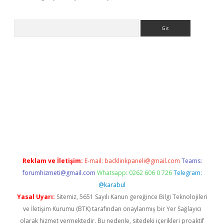
Arama
exper yeni giriş
Reklam ve İletişim:
E-mail:
backlinkpaneli@gmail.com
Teams:
forumhizmeti@gmail.com
Whatsapp: 0262 606 0 726
Telegram:
@karabul
Yasal Uyarı:
Sitemiz, 5651 Sayılı Kanun gereğince Bilgi Teknolojileri
ve İletişim Kurumu (BTK) tarafından onaylanmış bir Yer Sağlayıcı
olarak hizmet vermektedir. Bu nedenle, sitedeki içerikleri proaktif