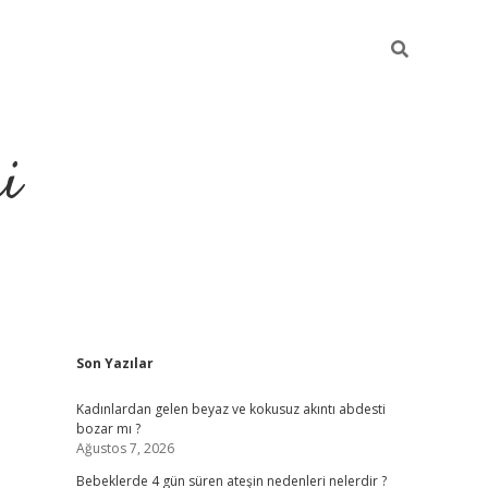
i
Sidebar
Son Yazılar
elexbet
ilbet mobil giriş
betexper
Kadınlardan gelen beyaz ve kokusuz akıntı abdesti
bozar mı ?
Ağustos 7, 2026
Bebeklerde 4 gün süren ateşin nedenleri nelerdir ?