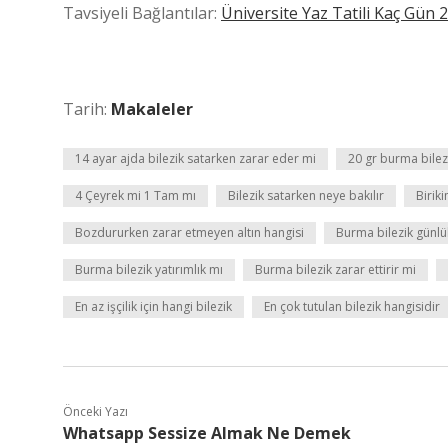
Tavsiyeli Bağlantılar:
Üniversite Yaz Tatili Kaç Gün 
Tarih:
Makaleler
14 ayar ajda bilezik satarken zarar eder mi
20 gr burma bilez
4 Çeyrek mi 1 Tam mı
Bilezik satarken neye bakılır
Biriki
Bozdururken zarar etmeyen altın hangisi
Burma bilezik günlük
Burma bilezik yatırımlık mı
Burma bilezik zarar ettirir mi
En az işçilik için hangi bilezik
En çok tutulan bilezik hangisidir
Önceki Yazı
Whatsapp Sessize Almak Ne Demek