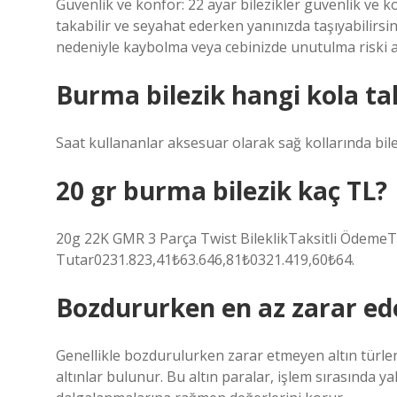
Güvenlik ve konfor: 22 ayar bilezikler güvenlik ve ko
takabilir ve seyahat ederken yanınızda taşıyabilirsin
nedeniyle kaybolma veya cebinizde unutulma riski al
Burma bilezik hangi kola tak
Saat kullananlar aksesuar olarak sağ kollarında bilez
20 gr burma bilezik kaç TL?
20g 22K GMR 3 Parça Twist BileklikTaksitli Ödeme
Tutar0231.823,41₺63.646,81₺0321.419,60₺64.
Bozdururken en az zarar ede
Genellikle bozdurulurken zarar etmeyen altın türleri
altınlar bulunur. Bu altın paralar, işlem sırasında 