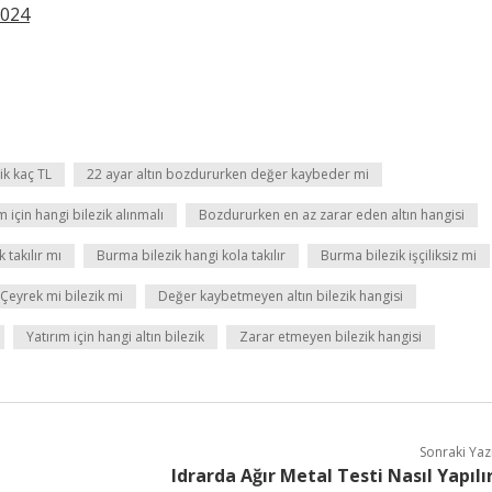
2024
ik kaç TL
22 ayar altın bozdururken değer kaybeder mi
m için hangi bilezik alınmalı
Bozdururken en az zarar eden altın hangisi
 takılır mı
Burma bilezik hangi kola takılır
Burma bilezik işçiliksiz mi
Çeyrek mi bilezik mi
Değer kaybetmeyen altın bilezik hangisi
Yatırım için hangi altın bilezik
Zarar etmeyen bilezik hangisi
Sonraki Yaz
Idrarda Ağır Metal Testi Nasıl Yapılı