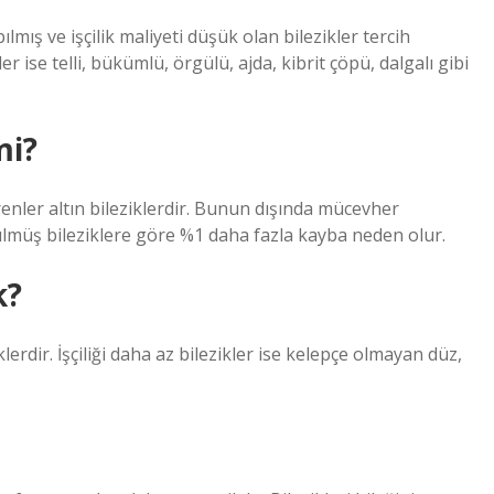
lmış ve işçilik maliyeti düşük olan bilezikler tercih
r ise telli, bükümlü, örgülü, ajda, kibrit çöpü, dalgalı gibi
mi?
enler altın bileziklerdir. Bunun dışında mücevher
külmüş bileziklere göre %1 daha fazla kayba neden olur.
k?
iklerdir. İşçiliği daha az bilezikler ise kelepçe olmayan düz,