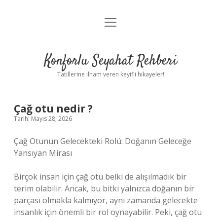
menüyü
Anasayfa
aç
Gizlilik Politikası
Konforlu Seyahat Rehberi
Yasal Uyarı
Tatillerine ilham veren keyifli hikayeler!
Hakkımızda
Çağ otu nedir ?
Tarih: Mayıs 28, 2026
Çağ Otunun Gelecekteki Rolü: Doğanın Geleceğe
Yansıyan Mirası
Birçok insan için çağ otu belki de alışılmadık bir
terim olabilir. Ancak, bu bitki yalnızca doğanın bir
parçası olmakla kalmıyor, aynı zamanda gelecekte
insanlık için önemli bir rol oynayabilir. Peki, çağ otu