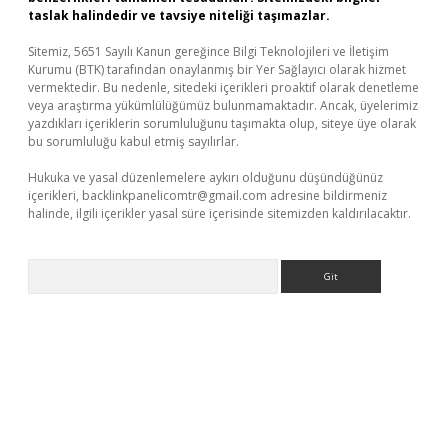
taslak halindedir ve tavsiye niteliği taşımazlar.
Sitemiz, 5651 Sayılı Kanun gereğince Bilgi Teknolojileri ve İletişim
Kurumu (BTK) tarafından onaylanmış bir Yer Sağlayıcı olarak hizmet
vermektedir. Bu nedenle, sitedeki içerikleri proaktif olarak denetleme
veya araştırma yükümlülüğümüz bulunmamaktadır. Ancak, üyelerimiz
yazdıkları içeriklerin sorumluluğunu taşımakta olup, siteye üye olarak
bu sorumluluğu kabul etmiş sayılırlar.
Hukuka ve yasal düzenlemelere aykırı olduğunu düşündüğünüz
içerikleri,
backlinkpanelicomtr@gmail.com
adresine bildirmeniz
halinde, ilgili içerikler yasal süre içerisinde sitemizden kaldırılacaktır.
Arama
etexper yeni giriş