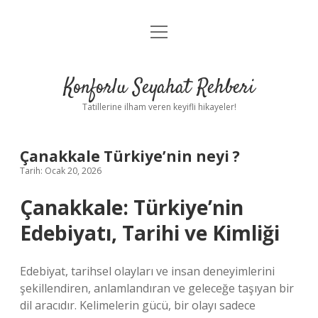
menüyü
Anasayfa
aç
Gizlilik Politikası
Konforlu Seyahat Rehberi
Yasal Uyarı
Tatillerine ilham veren keyifli hikayeler!
Hakkımızda
Çanakkale Türkiye’nin neyi ?
Tarih: Ocak 20, 2026
Çanakkale: Türkiye’nin
Edebiyatı, Tarihi ve Kimliği
Edebiyat, tarihsel olayları ve insan deneyimlerini
şekillendiren, anlamlandıran ve geleceğe taşıyan bir
dil aracıdır. Kelimelerin gücü, bir olayı sadece