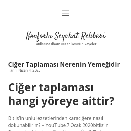
menüyü
Anasayfa
aç
Gizlilik Politikası
Konforlu Seyahat Rehberi
Yasal Uyarı
Tatillerine ilham veren keyifli hikayeler!
Hakkımızda
Ciğer Taplaması Nerenin Yemeğidir
Tarih: Nisan 4, 2025
Ciğer taplaması
hangi yöreye aittir?
Bitlis’in ünlü lezzetlerinden karaciğere nasıl
dokunabilirim? – YouTube.7 Ocak 2020bitlis’in