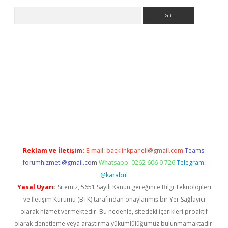
Arama
betexper yeni giriş
Reklam ve İletişim:
E-mail:
backlinkpaneli@gmail.com
Teams:
forumhizmeti@gmail.com
Whatsapp: 0262 606 0 726
Telegram:
@karabul
Yasal Uyarı:
Sitemiz, 5651 Sayılı Kanun gereğince Bilgi Teknolojileri
ve İletişim Kurumu (BTK) tarafından onaylanmış bir Yer Sağlayıcı
olarak hizmet vermektedir. Bu nedenle, sitedeki içerikleri proaktif
olarak denetleme veya araştırma yükümlülüğümüz bulunmamaktadır.