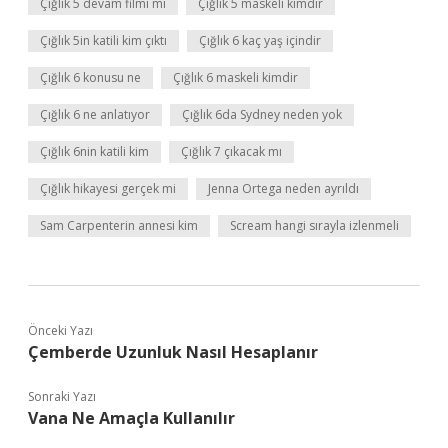
Çığlık 5 devam filmi mi
Çığlık 5 maskeli kimdir
Çığlık 5in katili kim çıktı
Çığlık 6 kaç yaş içindir
Çığlık 6 konusu ne
Çığlık 6 maskeli kimdir
Çığlık 6 ne anlatıyor
Çığlık 6da Sydney neden yok
Çığlık 6nin katili kim
Çığlık 7 çıkacak mı
Çığlık hikayesi gerçek mi
Jenna Ortega neden ayrıldı
Sam Carpenterin annesi kim
Scream hangi sırayla izlenmeli
Önceki Yazı
Çemberde Uzunluk Nasıl Hesaplanır
Sonraki Yazı
Vana Ne Amaçla Kullanılır