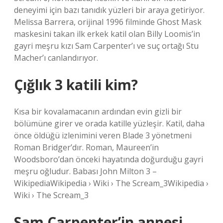
deneyimi için bazı tanıdık yüzleri bir araya getiriyor.
Melissa Barrera, orijinal 1996 filminde Ghost Mask
maskesini takan ilk erkek katil olan Billy Loomis’in
gayri meşru kızı Sam Carpenter’ı ve suç ortağı Stu
Macher’ı canlandırıyor.
Çığlık 3 katili kim?
Kısa bir kovalamacanın ardından evin gizli bir
bölümüne girer ve orada katille yüzleşir. Katil, daha
önce öldüğü izlenimini veren Blade 3 yönetmeni
Roman Bridger’dır. Roman, Maureen’in
Woodsboro’dan önceki hayatında doğurduğu gayri
meşru oğludur. Babası John Milton 3 –
WikipediaWikipedia › Wiki › The Scream_3Wikipedia ›
Wiki › The Scream_3
Sam Carpenter’in annesi