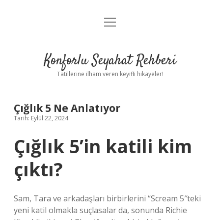
menüyü
Anasayfa
aç
Gizlilik Politikası
Konforlu Seyahat Rehberi
Yasal Uyarı
Tatillerine ilham veren keyifli hikayeler!
Hakkımızda
Çığlık 5 Ne Anlatıyor
Tarih: Eylül 22, 2024
Çığlık 5’in katili kim
çıktı?
Sam, Tara ve arkadaşları birbirlerini “Scream 5″teki
yeni katil olmakla suçlasalar da, sonunda Richie