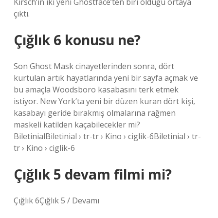
Kirsch’in iki yeni Ghostface’ten biri olduğu ortaya
çıktı.
Çığlık 6 konusu ne?
Son Ghost Mask cinayetlerinden sonra, dört
kurtulan artık hayatlarında yeni bir sayfa açmak ve
bu amaçla Woodsboro kasabasını terk etmek
istiyor. New York’ta yeni bir düzen kuran dört kişi,
kasabayı geride bırakmış olmalarına rağmen
maskeli katilden kaçabilecekler mi?
BiletinialBiletinial › tr-tr › Kino › ciglik-6Biletinial › tr-
tr › Kino › ciglik-6
Çığlık 5 devam filmi mi?
Çığlık 6Çığlık 5 / Devamı