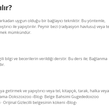
lır?
arkadan uygun olduğu bir bağlayıcı tekniktir. Bu yöntemle,
tırıcı ile yapıştırılır. Peynir bezi (radyasyon havlusu) veya te
dirmek mümkündür.
li bilgi ve becerilerin verildiği derstir. Bu ders ile; Bağlanma
ır.
ya getirmek ve yapıştırıcı veya tel, kitapçık, tarak, halka veya
ğlama-Dokszoxzoo ›Blog› Belge Bahsimi Gugededoxzoo
Orijinal Gizlecilli belgesinin kökeni ›Blog›