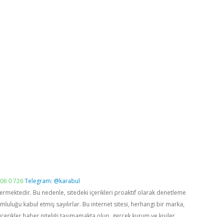
06 0 726
Telegram: @karabul
vermektedir. Bu nedenle, sitedeki içerikleri proaktif olarak denetleme
luğu kabul etmiş sayılırlar. Bu internet sitesi, herhangi bir marka,
içerikler haber niteliği taşımamakta olup, gerçek kurum ve kişiler