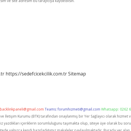
im ve site adresim bu tarayıcıya kaydedilsin.
tr
https://sedefcicekcilik.com.tr
Sitemap
backlinkpaneli@gmail.com
Teams:
forumhizmeti@gmail.com
Whatsapp: 0262 6
i ve İletişim Kurumu (BTK) tarafından onaylanmış bir Yer Sağlayıcı olarak hizmet 
zdıkları içeriklerin sorumluluğunu taşımakta olup, siteye üye olarak bu sorumlu
itede yalnızca kendi hazırladığımız makaleler paylaşılmaktadır. Burada yer alan 