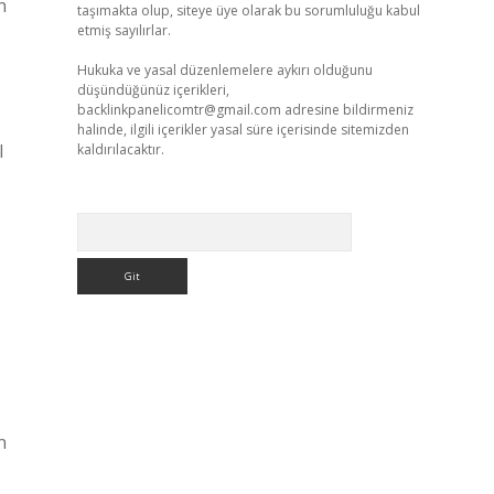
n
taşımakta olup, siteye üye olarak bu sorumluluğu kabul
etmiş sayılırlar.
Hukuka ve yasal düzenlemelere aykırı olduğunu
düşündüğünüz içerikleri,
backlinkpanelicomtr@gmail.com
adresine bildirmeniz
halinde, ilgili içerikler yasal süre içerisinde sitemizden
l
kaldırılacaktır.
Arama
n