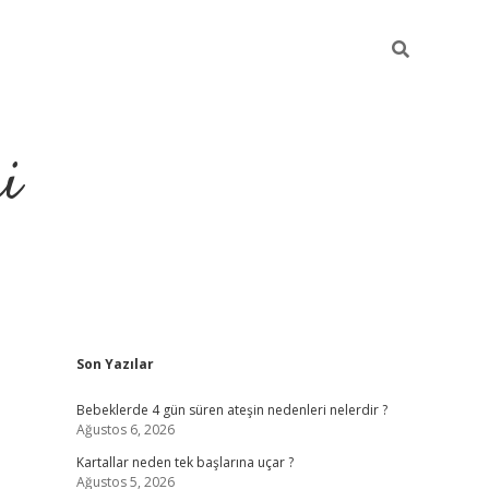
i
Sidebar
Son Yazılar
elexbet
ilbet mobil giriş
bete
Bebeklerde 4 gün süren ateşin nedenleri nelerdir ?
Ağustos 6, 2026
Kartallar neden tek başlarına uçar ?
Ağustos 5, 2026