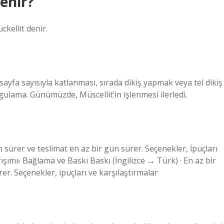
denir?
ckellit denir.
yfa sayısıyla katlanması, sırada dikiş yapmak veya tel dikiş
ygulama. Günümüzde, Müscellit’in işlenmesi ilerledi.
 sürer ve teslimat en az bir gün sürer. Seçenekler, İpuçları
ışımı› Bağlama ve Baskı Baskı (İngilizce → Türk) · En az bir
er. Seçenekler, ipuçları ve karşılaştırmalar