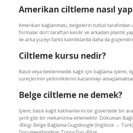
Amerikan ciltleme nasıl yapı
Amerikan bağlanması, belgelerin tutkal tarafından 
formalar dört taraftan kesilir ve arkadan plastik yapış
ile arka yüzeyi farklı kalınlıklarda daha da güçlen
Ciltleme kursu nedir?
Basılı veya beklenmedik kağıt için bağlama işlemi, ilgi
süreçlerinin yetkinliklerini kazanmayı amaçlamaktad
Belge ciltleme ne demek?
İşlem, basılı kağıt katmanlarını bir güvertede bir ara
şerit gibi bir mekanizma eklemektir. Doküman Ba
›Blog› Belge Bağlama Gugidoogle (İngilizce → Türk) · 
Documentbinding-TopoxZoo ›Blog