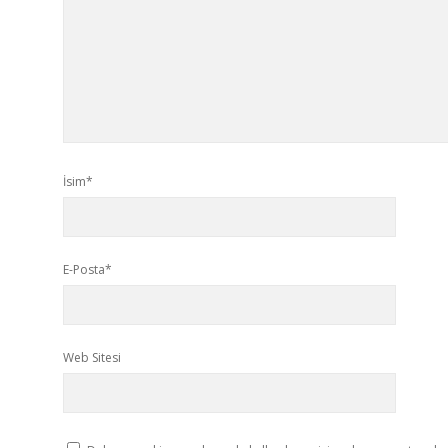
İsim*
E-Posta*
Web Sitesi