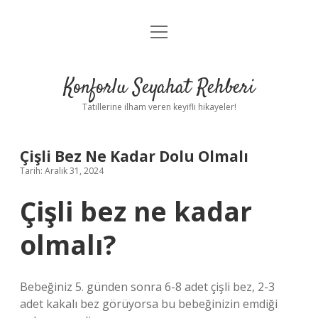
menüyü
Anasayfa
aç
Gizlilik Politikası
Konforlu Seyahat Rehberi
Yasal Uyarı
Tatillerine ilham veren keyifli hikayeler!
Hakkımızda
Çişli Bez Ne Kadar Dolu Olmalı
Tarih: Aralık 31, 2024
Çişli bez ne kadar
olmalı?
Bebeğiniz 5. günden sonra 6-8 adet çişli bez, 2-3
adet kakalı bez görüyorsa bu bebeğinizin emdiği