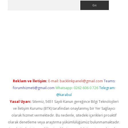
Arama
per yeni giriş
Reklam ve İletişim:
E-mail:
backlinkpaneli@gmail.com
Teams:
forumhizmeti@gmail.com
Whatsapp: 0262 606 0 726
Telegram:
@karabul
Yasal Uyarı:
Sitemiz, 5651 Sayılı Kanun gereğince Bilgi Teknolojileri
ve İletişim Kurumu (BTK) tarafından onaylanmış bir Yer Sağlayıcı
olarak hizmet vermektedir. Bu nedenle, sitedeki içerikleri proaktif
olarak denetleme veya araştırma yükümlülüğümüz bulunmamaktadır.