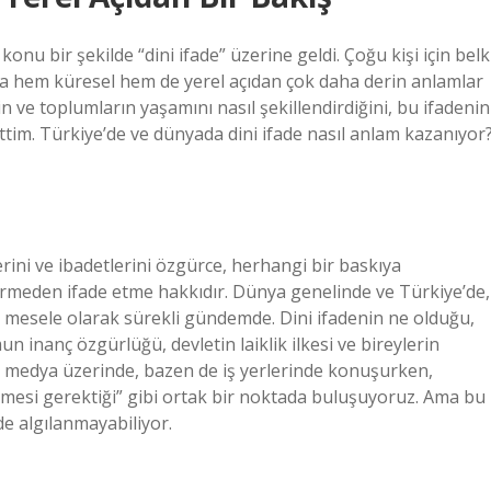
onu bir şekilde “dini ifade” üzerine geldi. Çoğu kişi için belk
da hem küresel hem de yerel açıdan çok daha derin anlamlar
rin ve toplumların yaşamını nasıl şekillendirdiğini, bu ifadenin
ettim. Türkiye’de ve dünyada dini ifade nasıl anlam kazanıyor
lerini ve ibadetlerini özgürce, herhangi bir baskıya
rmeden ifade etme hakkıdır. Dünya genelinde ve Türkiye’de,
 mesele olarak sürekli gündemde. Dini ifadenin ne olduğu,
un inanç özgürlüğü, devletin laiklik ilkesi ve bireylerin
al medya üzerinde, bazen de iş yerlerinde konuşurken,
ilmesi gerektiği” gibi ortak bir noktada buluşuyoruz. Ama bu
de algılanmayabiliyor.