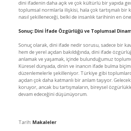
dini ifadenin daha açık ve çok kültürlü bir yapıda ger
toplumsal normlarla ilişkisi, hala çok tartışmalı b
nasıl şekilleneceği, belki de insanlık tarihinin en ön
Sonuç: Dini İfade Özgürlüğü ve Toplumsal Dinam
Sonuç olarak, dini ifade nedir sorusu, sadece bir k
hem de yerel açıdan bakıldığında, dini ifade özgürlüğ
anlamak ve yaşamak, içinde bulunduğumuz toplumun 
Küresel dünyada, dinin ve inancın ifade bulma biçiml
düzenlemelerle şekilleniyor. Türkiye gibi toplumlard
açıdan çok daha katmanlı bir anlam taşıyor. Gelecekte,
koruyor, ancak bu tartışmaların, bireysel özgürlük
devam edeceğini düşünüyorum.
Tarih:
Makaleler