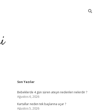
i
Sidebar
Son Yazılar
elexbet
ilbet mobil giriş
betex
Bebeklerde 4 gün süren ateşin nedenleri nelerdir ?
Ağustos 6, 2026
Kartallar neden tek başlarına uçar ?
Ağustos 5, 2026