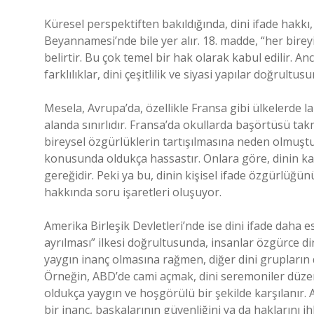
Küresel perspektiften bakıldığında, dini ifade hakkı,
Beyannamesi’nde bile yer alır. 18. madde, “her bir
belirtir. Bu çok temel bir hak olarak kabul edilir. A
farklılıklar, dini çeşitlilik ve siyasi yapılar doğrultu
Mesela, Avrupa’da, özellikle Fransa gibi ülkelerde la
alanda sınırlıdır. Fransa’da okullarda başörtüsü ta
bireysel özgürlüklerin tartışılmasına neden olmuştur.
konusunda oldukça hassastır. Onlara göre, dinin ka
gereğidir. Peki ya bu, dinin kişisel ifade özgürlüğünü
hakkında soru işaretleri oluşuyor.
Amerika Birleşik Devletleri’nde ise dini ifade daha e
ayrılması” ilkesi doğrultusunda, insanlar özgürce dini
yaygın inanç olmasına rağmen, diğer dini grupların d
Örneğin, ABD’de cami açmak, dini seremoniler düzen
oldukça yaygın ve hoşgörülü bir şekilde karşılanır. A
bir inanç, başkalarının güvenliğini ya da haklarını ih