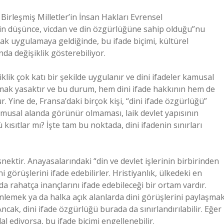
 Birleşmiş Milletler’in İnsan Hakları Evrensel
eyin düşünce, vicdan ve din özgürlüğüne sahip olduğu”nu
ncak uygulamaya geldiğinde, bu ifade biçimi, kültürel
sunda değişiklik gösterebiliyor.
iklik çok katı bir şekilde uygulanır ve dini ifadeler kamusal
kmak yasaktır ve bu durum, hem dini ifade hakkının hem de
 Yine de, Fransa’daki birçok kişi, “dini ifade özgürlüğü”
musal alanda görünür olmaması, laik devlet yapısının
 kısıtlar mı? İşte tam bu noktada, dini ifadenin sınırları
snektir. Anayasalarındaki “din ve devlet işlerinin birbirinden
 görüşlerini ifade edebilirler. Hristiyanlık, ülkedeki en
a rahatça inançlarını ifade edebileceği bir ortam vardır.
lemek ya da halka açık alanlarda dini görüşlerini paylaşmak
ncak, dini ifade özgürlüğü burada da sınırlandırılabilir. Eğer
lal ediyorsa, bu ifade biçimi engellenebilir.