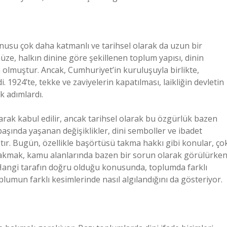
onusu çok daha katmanlı ve tarihsel olarak da uzun bir
e, halkın dinine göre şekillenen toplum yapısı, dinin
olmuştur. Ancak, Cumhuriyet’in kuruluşuyla birlikte,
i. 1924’te, tekke ve zaviyelerin kapatılması, laikliğin devletin
ük adımlardı.
arak kabul edilir, ancak tarihsel olarak bu özgürlük bazen
 başında yaşanan değişiklikler, dini semboller ve ibadet
ır. Bugün, özellikle başörtüsü takma hakkı gibi konular, ço
ü takmak, kamu alanlarında bazen bir sorun olarak görülürken
 Hangi tarafın doğru olduğu konusunda, toplumda farklı
lumun farklı kesimlerinde nasıl algılandığını da gösteriyor.