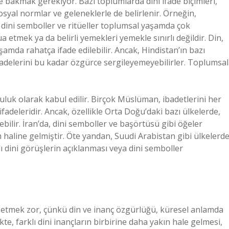
ne bakmak gerekiyor. Bazı toplumlarda dini ifade biçimleri,
osyal normlar ve geleneklerle de belirlenir. Örneğin,
 dini semboller ve ritüeller toplumsal yaşamda çok
ua etmek ya da belirli yemekleri yemekle sınırlı değildir. Din,
şamda rahatça ifade edilebilir. Ancak, Hindistan’ın bazı
fadelerini bu kadar özgürce sergileyemeyebilirler. Toplumsal
luluk olarak kabul edilir. Birçok Müslüman, ibadetlerini her
ifadeleridir. Ancak, özellikle Orta Doğu’daki bazı ülkelerde,
nebilir. İran’da, dini semboller ve başörtüsü gibi öğeler
haline gelmiştir. Öte yandan, Suudi Arabistan gibi ülkelerde
rklı dini görüşlerin açıklanması veya dini semboller
in etmek zor, çünkü din ve inanç özgürlüğü, küresel anlamda
kte, farklı dini inançların birbirine daha yakın hale gelmesi,