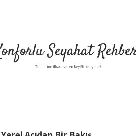
Konforlu Seyahat Rehber
Tatillerine ilham veren keyifli hikayeler!
 Yerel Açıdan Bir Bakış