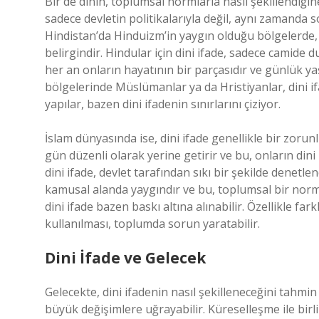
Bir de dinin, toplumsal normlarla nasıl şekillendiği
sadece devletin politikalarıyla değil, aynı zamanda s
Hindistan’da Hinduizm’in yaygın olduğu bölgelerde,
belirgindir. Hindular için dini ifade, sadece camide d
her an onların hayatının bir parçasıdır ve günlük ya
bölgelerinde Müslümanlar ya da Hristiyanlar, dini i
yapılar, bazen dini ifadenin sınırlarını çiziyor.
İslam dünyasında ise, dini ifade genellikle bir zorun
gün düzenli olarak yerine getirir ve bu, onların dini 
dini ifade, devlet tarafından sıkı bir şekilde denetle
kamusal alanda yaygındır ve bu, toplumsal bir norm 
dini ifade bazen baskı altına alınabilir. Özellikle fa
kullanılması, toplumda sorun yaratabilir.
Dini İfade ve Gelecek
Gelecekte, dini ifadenin nasıl şekilleneceğini tahm
büyük değişimlere uğrayabilir. Küreselleşme ile birli