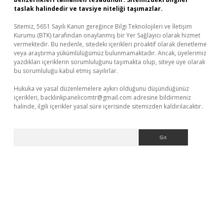
taslak halindedir ve tavsiye niteliği taşımazlar.
Sitemiz, 5651 Sayılı Kanun gereğince Bilgi Teknolojileri ve İletişim
Kurumu (BTK) tarafından onaylanmış bir Yer Sağlayıcı olarak hizmet
vermektedir. Bu nedenle, sitedeki içerikleri proaktif olarak denetleme
veya araştırma yükümlülüğümüz bulunmamaktadır. Ancak, üyelerimiz
yazdıkları içeriklerin sorumluluğunu taşımakta olup, siteye üye olarak
bu sorumluluğu kabul etmiş sayılırlar.
Hukuka ve yasal düzenlemelere aykırı olduğunu düşündüğünüz
içerikleri,
backlinkpanelicomtr@gmail.com
adresine bildirmeniz
halinde, ilgili içerikler yasal süre içerisinde sitemizden kaldırılacaktır.
Arama
betexper yeni giriş