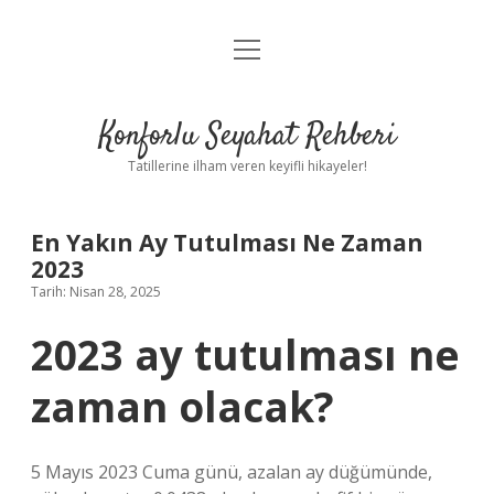
menüyü
Anasayfa
aç
Gizlilik Politikası
Konforlu Seyahat Rehberi
Yasal Uyarı
Tatillerine ilham veren keyifli hikayeler!
Hakkımızda
En Yakın Ay Tutulması Ne Zaman
2023
Tarih: Nisan 28, 2025
2023 ay tutulması ne
zaman olacak?
5 Mayıs 2023 Cuma günü, azalan ay düğümünde,