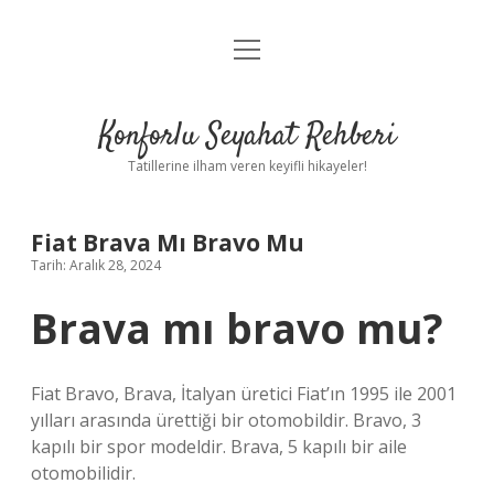
menüyü
Anasayfa
aç
Gizlilik Politikası
Konforlu Seyahat Rehberi
Yasal Uyarı
Tatillerine ilham veren keyifli hikayeler!
Hakkımızda
Fiat Brava Mı Bravo Mu
Tarih: Aralık 28, 2024
Brava mı bravo mu?
Fiat Bravo, Brava, İtalyan üretici Fiat’ın 1995 ile 2001
yılları arasında ürettiği bir otomobildir. Bravo, 3
kapılı bir spor modeldir. Brava, 5 kapılı bir aile
otomobilidir.