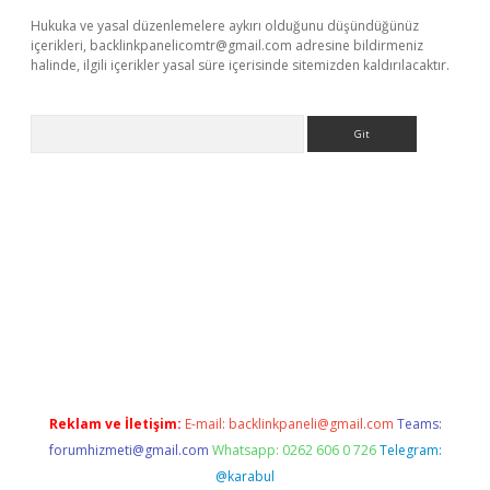
Hukuka ve yasal düzenlemelere aykırı olduğunu düşündüğünüz
içerikleri,
backlinkpanelicomtr@gmail.com
adresine bildirmeniz
halinde, ilgili içerikler yasal süre içerisinde sitemizden kaldırılacaktır.
Arama
exper yeni giriş
Reklam ve İletişim:
E-mail:
backlinkpaneli@gmail.com
Teams:
forumhizmeti@gmail.com
Whatsapp: 0262 606 0 726
Telegram:
@karabul