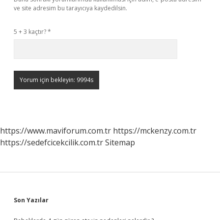
ve site adresim bu tarayıcıya kaydedilsin.
5 + 3 kaçtır?
*
https://www.maviforum.com.tr
https://mckenzy.com.tr
https://sedefcicekcilik.com.tr
Sitemap
Sidebar
Son Yazılar