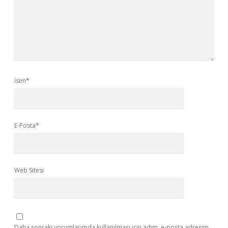
İsim*
E-Posta*
Web Sitesi
Daha sonraki yorumlarımda kullanılması için adım, e-posta adresim