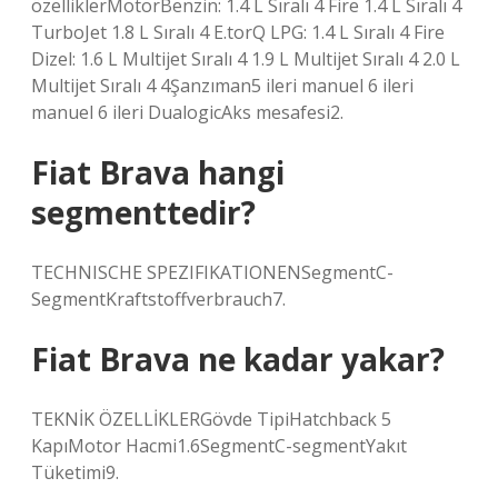
özelliklerMotorBenzin: 1.4 L Sıralı 4 Fire 1.4 L Sıralı 4
TurboJet 1.8 L Sıralı 4 E.torQ LPG: 1.4 L Sıralı 4 Fire
Dizel: 1.6 L Multijet Sıralı 4 1.9 L Multijet Sıralı 4 2.0 L
Multijet Sıralı 4 4Şanzıman5 ileri manuel 6 ileri
manuel 6 ileri DualogicAks mesafesi2.
Fiat Brava hangi
segmenttedir?
TECHNISCHE SPEZIFIKATIONENSegmentC-
SegmentKraftstoffverbrauch7.
Fiat Brava ne kadar yakar?
TEKNİK ÖZELLİKLERGövde TipiHatchback 5
KapıMotor Hacmi1.6SegmentC-segmentYakıt
Tüketimi9.