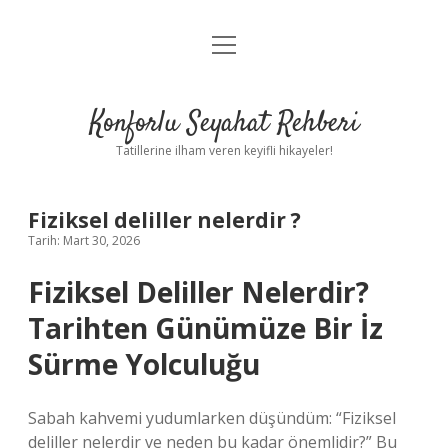
menüyü
Anasayfa
aç
Gizlilik Politikası
Konforlu Seyahat Rehberi
Yasal Uyarı
Tatillerine ilham veren keyifli hikayeler!
Hakkımızda
Fiziksel deliller nelerdir ?
Tarih: Mart 30, 2026
Fiziksel Deliller Nelerdir?
Tarihten Günümüze Bir İz
Sürme Yolculuğu
Sabah kahvemi yudumlarken düşündüm: “Fiziksel
deliller nelerdir ve neden bu kadar önemlidir?” Bu