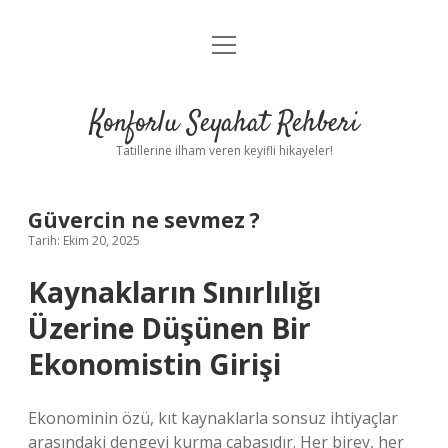
menüyü
Anasayfa
aç
Gizlilik Politikası
Konforlu Seyahat Rehberi
Yasal Uyarı
Tatillerine ilham veren keyifli hikayeler!
Hakkımızda
Güvercin ne sevmez ?
Tarih: Ekim 20, 2025
Kaynakların Sınırlılığı
Üzerine Düşünen Bir
Ekonomistin Girişi
Ekonominin özü, kıt kaynaklarla sonsuz ihtiyaçlar
arasındaki dengeyi kurma çabasıdır. Her birey, her