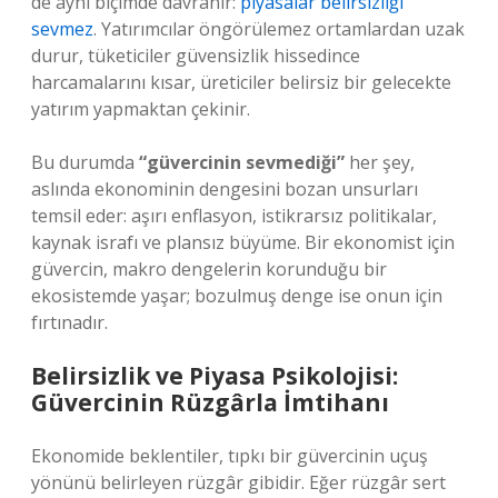
de aynı biçimde davranır:
piyasalar belirsizliği
sevmez
. Yatırımcılar öngörülemez ortamlardan uzak
durur, tüketiciler güvensizlik hissedince
harcamalarını kısar, üreticiler belirsiz bir gelecekte
yatırım yapmaktan çekinir.
Bu durumda
“güvercinin sevmediği”
her şey,
aslında ekonominin dengesini bozan unsurları
temsil eder: aşırı enflasyon, istikrarsız politikalar,
kaynak israfı ve plansız büyüme. Bir ekonomist için
güvercin, makro dengelerin korunduğu bir
ekosistemde yaşar; bozulmuş denge ise onun için
fırtınadır.
Belirsizlik ve Piyasa Psikolojisi:
Güvercinin Rüzgârla İmtihanı
Ekonomide beklentiler, tıpkı bir güvercinin uçuş
yönünü belirleyen rüzgâr gibidir. Eğer rüzgâr sert