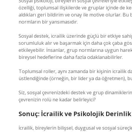
Sosyal psikoloji, bireylerin sosyal çevreleriyle etkileş
özelliği, toplumsal ilişkilerde ve gruplar içinde de k
aldıkları geri bildirim ve onay ile motive olurlar. Bu 
normların bir yansımasıdır.
Sosyal destek, icrailik üzerinde güçlü bir etkiye sahip
sorumluluk alır ve başarmak için daha çok çaba göste
etkileyebilir. İnsanlar, grup normlarına uygun hare
bireysel hedeflerine daha fazla odaklanabilirler.
Toplumsal roller, aynı zamanda bir kişinin icrailik dav
üstlendiğinde (örneğin, bir lider ya da öğretmen), bu 
Siz, sosyal çevrenizdeki destek ve grup dinamikleri
çevrenizin rolü ne kadar belirleyici?
Sonuç: İcrailik ve Psikolojik Derinlik
İcrailik, bireylerin bilişsel, duygusal ve sosyal süre