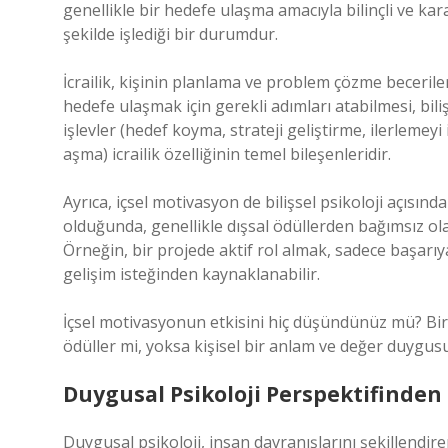
genellikle bir hedefe ulaşma amacıyla bilinçli ve karar
şekilde işlediği bir durumdur.
İcrailik, kişinin planlama ve problem çözme becerileri
hedefe ulaşmak için gerekli adımları atabilmesi, biliş
işlevler (hedef koyma, strateji geliştirme, ilerlemeyi
aşma) icrailik özelliğinin temel bileşenleridir.
Ayrıca, içsel motivasyon de bilişsel psikoloji açısınd
olduğunda, genellikle dışsal ödüllerden bağımsız olar
Örneğin, bir projede aktif rol almak, sadece başarı
gelişim isteğinden kaynaklanabilir.
İçsel motivasyonun etkisini hiç düşündünüz mü? Bir 
ödüller mi, yoksa kişisel bir anlam ve değer duygu
Duygusal Psikoloji Perspektifinden İ
Duygusal psikoloji, insan davranışlarını şekillendiren