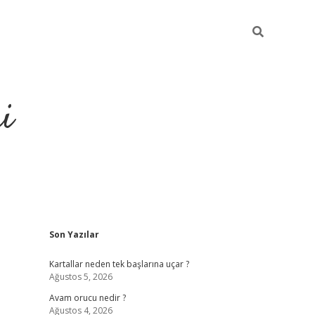
i
Sidebar
Son Yazılar
elexbet
ilbet mobil giriş
betexp
Kartallar neden tek başlarına uçar ?
Ağustos 5, 2026
Avam orucu nedir ?
Ağustos 4, 2026