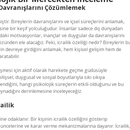
n Davranışlarını Çözümlemek
tir. Bireylerin davranışlarını ve içsel süreçlerini anlamak,
ne bir keşif yolculuğudur. İnsanlar sadece dış dünyadan
aki motivasyonlar, inançlar ve duygular da davranışlarını
özünden ele alacağız. Peki, icrailik özelliği nedir? Bireylerin b
lerin devreye girdiğini anlamak, hem kişisel gelişim hem de
ratabilir.
kleşmesi için aktif olarak harekete geçme güdüsüyle
 bilişsel, duygusal ve sosyal boyutlarıyla sıkı sıkıya
illendiğini, hangi psikolojik süreçlerin etkili olduğunu ve bu
l oynadığını derinlemesine inceleyeceğiz.
ailik
ine odaklanır. Bir kişinin icrailik özelliğini gösterip
üncelerine ve karar verme mekanizmalarına dayanır. İcrailik