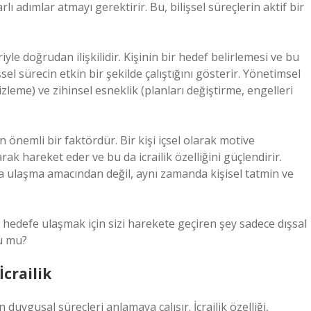
lı adımlar atmayı gerektirir. Bu, bilişsel süreçlerin aktif bir
yle doğrudan ilişkilidir. Kişinin bir hedef belirlemesi ve bu
sel sürecin etkin bir şekilde çalıştığını gösterir. Yönetimsel
 izleme) ve zihinsel esneklik (planları değiştirme, engelleri
an önemli bir faktördür. Bir kişi içsel olarak motive
ak hareket eder ve bu da icrailik özelliğini güçlendirir.
ya ulaşma amacından değil, aynı zamanda kişisel tatmin ve
hedefe ulaşmak için sizi harekete geçiren şey sadece dışsal
su mu?
crailik
 duygusal süreçleri anlamaya çalışır. İcrailik özelliği,