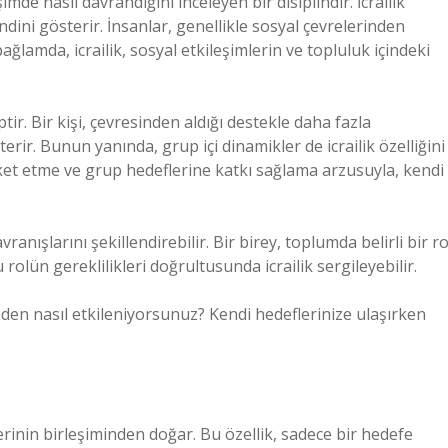
imde nasıl davrandığını inceleyen bir disiplindir. İcrailik
endini gösterir. İnsanlar, genellikle sosyal çevrelerinden
bağlamda, icrailik, sosyal etkileşimlerin ve topluluk içindeki
tir. Bir kişi, çevresinden aldığı destekle daha fazla
rir. Bunun yanında, grup içi dinamikler de icrailik özelliğini
ket etme ve grup hedeflerine katkı sağlama arzusuyla, kendi
ranışlarını şekillendirebilir. Bir birey, toplumda belirli bir ro
rolün gereklilikleri doğrultusunda icrailik sergileyebilir.
nden nasıl etkileniyorsunuz? Kendi hedeflerinize ulaşırken
çlerinin birleşiminden doğar. Bu özellik, sadece bir hedefe