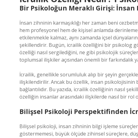
Bir Psikoloğun Meraklı Girişi: İnsa
İnsan zihninin karmaşıklığı her zaman beni cezbetmiş
hem profesyonel hem de kişisel anlamda derinlemesi
etkilenmekle kalmaz, aynı zamanda içsel dünyalarınd
şekillendirir. Bugün, icrailik özelliğini bir psikolog g
özelliği nasıl sergilediğini, ne gibi psikolojik süreç
toplumsal ilişkiler açısından önemli bir farkındalık ya
İcrailik, genellikle sorumluluk alıp bir şeyin gerçe
ilişkilendirilir. Ancak bu özellik, insan psikolojisinin
bağlantılıdır. Bu yazıda, icrailik özelliğinin nasıl şek
özelliğin insanlar arasındaki ilişkilerde nasıl bir ro
Bilişsel Psikoloji Perspektifinden İcr
Bilişsel psikoloji, insan zihninin bilgi işleme süreçler
göstermemesi, büyük ölçüde zihinsel süreçlere, düş