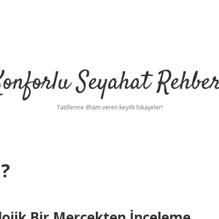
Konforlu Seyahat Rehber
Tatillerine ilham veren keyifli hikayeler!
 ?
kolojik Bir Mercekten İnceleme