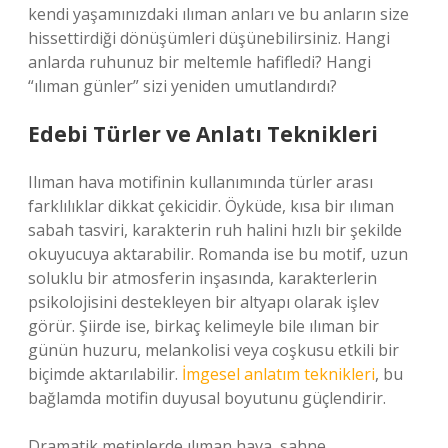
kendi yaşamınızdaki ılıman anları ve bu anların size
hissettirdiği dönüşümleri düşünebilirsiniz. Hangi
anlarda ruhunuz bir meltemle hafifledi? Hangi
“ılıman günler” sizi yeniden umutlandırdı?
Edebi Türler ve Anlatı Teknikleri
Ilıman hava motifinin kullanımında türler arası
farklılıklar dikkat çekicidir. Öyküde, kısa bir ılıman
sabah tasviri, karakterin ruh halini hızlı bir şekilde
okuyucuya aktarabilir. Romanda ise bu motif, uzun
soluklu bir atmosferin inşasında, karakterlerin
psikolojisini destekleyen bir altyapı olarak işlev
görür. Şiirde ise, birkaç kelimeyle bile ılıman bir
günün huzuru, melankolisi veya coşkusu etkili bir
biçimde aktarılabilir.
İmgesel anlatım teknikleri
, bu
bağlamda motifin duyusal boyutunu güçlendirir.
Dramatik metinlerde ılıman hava, sahne