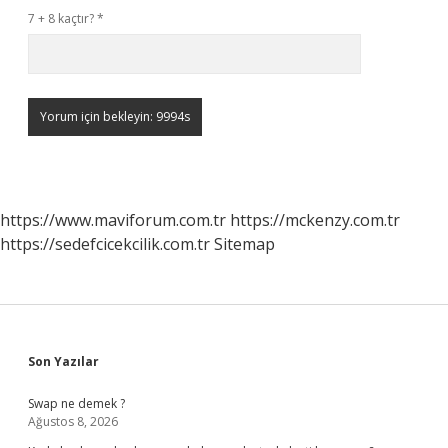
7 + 8 kaçtır?
*
https://www.maviforum.com.tr
https://mckenzy.com.tr
https://sedefcicekcilik.com.tr
Sitemap
Sidebar
Son Yazılar
Swap ne demek ?
Ağustos 8, 2026