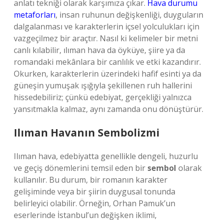
anlatı tekniği olarak karşımıza çıkar.
Hava durumu
metaforları
, insan ruhunun değişkenliği, duyguların
dalgalanması ve karakterlerin içsel yolculukları için
vazgeçilmez bir araçtır. Nasıl ki kelimeler bir metni
canlı kılabilir, ılıman hava da öyküye, şiire ya da
romandaki mekânlara bir canlılık ve etki kazandırır.
Okurken, karakterlerin üzerindeki hafif esinti ya da
güneşin yumuşak ışığıyla şekillenen ruh hallerini
hissedebiliriz; çünkü edebiyat, gerçekliği yalnızca
yansıtmakla kalmaz, aynı zamanda onu dönüştürür.
Ilıman Havanın
Sembolizmi
Ilıman hava, edebiyatta genellikle dengeli, huzurlu
ve geçiş dönemlerini temsil eden bir
sembol
olarak
kullanılır. Bu durum, bir romanın karakter
gelişiminde veya bir şiirin duygusal tonunda
belirleyici olabilir. Örneğin, Orhan Pamuk’un
eserlerinde İstanbul’un değişken iklimi,