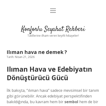
menüyü
Anasayfa
aç
Gizlilik Politikası
Konforlu Seyahat Rehberi
Yasal Uyarı
Tatillerine ilham veren keyifli hikayeler!
Hakkımızda
Ilıman hava ne demek ?
Tarih: Nisan 21, 2026
Ilıman Hava ve Edebiyatın
Dönüştürücü Gücü
İlk bakışta, “ılıman hava” sadece mevsimsel bir tanım
gibi görünebilir. Ancak edebiyat perspektifinden
bakıldığında, bu kavram hem bir
sembol
hem de bir