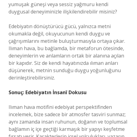
yumuşak güneşi veya sessiz yağmuru kendi
duygusal deneyiminizle ilişkilendirebilir misiniz?
Edebiyatın dönüştürücü gücü, yalnızca metni
okumakla değil, okuyucunun kendi duygu ve
çağrışımlarını metinle buluşturmasıyla ortaya çıkar.
Ilıman hava, bu bağlamda, bir metaforun ötesinde,
deneyimlerin ve anlamların ortak bir alanına açılan
bir kapıdır. Siz de kendi hayatınızda ılıman anları
düşünerek, metnin sunduğu duygu yoğunluğunu
derinleştirebilirsiniz.
Sonuç: Edebiyatın İnsanî Dokusu
Ilıman hava motifini edebiyat perspektifinden
incelemek, bize sadece bir atmosfer tasviri sunmaz;
aynı zamanda insan ruhunun, doğanın ve toplumsal
bağlamın iç içe geçtiği karmaşık bir yapıyı keşfetme
fırsatı verir. Karakterlerin içsel yolculukları, yazarın