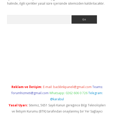
halinde, ilgili içerikler yasal süre içerisinde sitemizden kaldırılacaktır.
Arama
exper yeni giriş
Reklam ve İletişim:
E-mail:
backlinkpaneli@gmail.com
Teams:
forumhizmeti@gmail.com
Whatsapp: 0262 606 0 726
Telegram:
@karabul
Yasal Uyarı:
Sitemiz, 5651 Sayılı Kanun gereğince Bilgi Teknolojileri
ve İletişim Kurumu (BTK) tarafından onaylanmış bir Yer Sağlayıcı