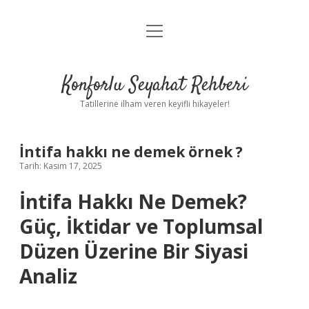
menüyü
Anasayfa
aç
Gizlilik Politikası
Konforlu Seyahat Rehberi
Yasal Uyarı
Tatillerine ilham veren keyifli hikayeler!
Hakkımızda
İntifa hakkı ne demek örnek ?
Tarih: Kasım 17, 2025
İntifa Hakkı Ne Demek?
Güç, İktidar ve Toplumsal
Düzen Üzerine Bir Siyasi
Analiz