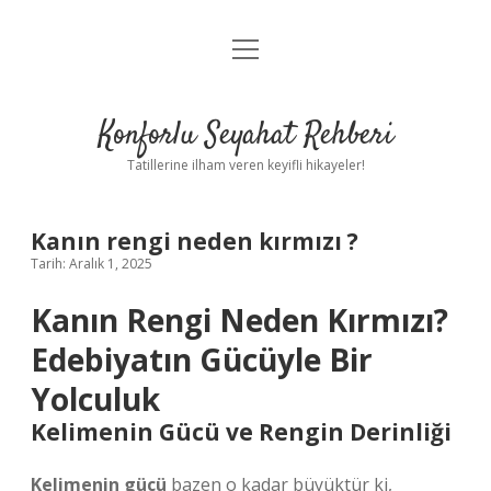
menüyü
Anasayfa
aç
Gizlilik Politikası
Konforlu Seyahat Rehberi
Yasal Uyarı
Tatillerine ilham veren keyifli hikayeler!
Hakkımızda
Kanın rengi neden kırmızı ?
Tarih: Aralık 1, 2025
Kanın Rengi Neden Kırmızı?
Edebiyatın Gücüyle Bir
Yolculuk
Kelimenin Gücü ve Rengin Derinliği
Kelimenin gücü
bazen o kadar büyüktür ki,