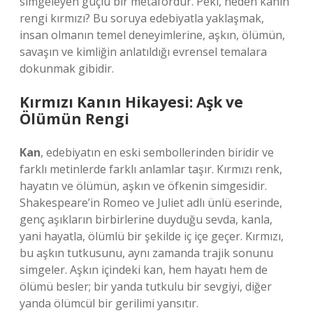
simgeleyen güçlü bir metafordur. Peki, neden kanın
rengi kırmızı? Bu soruya edebiyatla yaklaşmak,
insan olmanın temel deneyimlerine, aşkın, ölümün,
savaşın ve kimliğin anlatıldığı evrensel temalara
dokunmak gibidir.
Kırmızı Kanın Hikayesi: Aşk ve
Ölümün Rengi
Kan
, edebiyatın en eski sembollerinden biridir ve
farklı metinlerde farklı anlamlar taşır. Kırmızı renk,
hayatın ve ölümün, aşkın ve öfkenin simgesidir.
Shakespeare’in Romeo ve Juliet adlı ünlü eserinde,
genç aşıkların birbirlerine duyduğu sevda, kanla,
yani hayatla, ölümlü bir şekilde iç içe geçer. Kırmızı,
bu aşkın tutkusunu, aynı zamanda trajik sonunu
simgeler. Aşkın içindeki kan, hem hayatı hem de
ölümü besler; bir yanda tutkulu bir sevgiyi, diğer
yanda ölümcül bir gerilimi yansıtır.