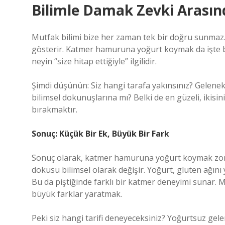
Bilimle Damak Zevki Arasınd
Mutfak bilimi bize her zaman tek bir doğru sunmaz. A
gösterir. Katmer hamuruna yoğurt koymak da işte böy
neyin “size hitap ettiğiyle” ilgilidir.
Şimdi düşünün: Siz hangi tarafa yakınsınız? Geleneks
bilimsel dokunuşlarına mı? Belki de en güzeli, iki
bırakmaktır.
Sonuç: Küçük Bir Ek, Büyük Bir Fark
Sonuç olarak, katmer hamuruna yoğurt koymak zoru
dokusu bilimsel olarak değişir. Yoğurt, gluten ağın
Bu da piştiğinde farklı bir katmer deneyimi sunar. 
büyük farklar yaratmak.
Peki siz hangi tarifi deneyeceksiniz? Yoğurtsuz gele