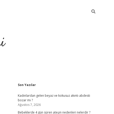
i
Sidebar
Son Yazılar
elexbet
ilbet mobil giriş
betexp
Kadınlardan gelen beyaz ve kokusuz akıntı abdesti
bozar mı ?
Ağustos 7, 2026
Bebeklerde 4 gün süren ateşin nedenleri nelerdir ?