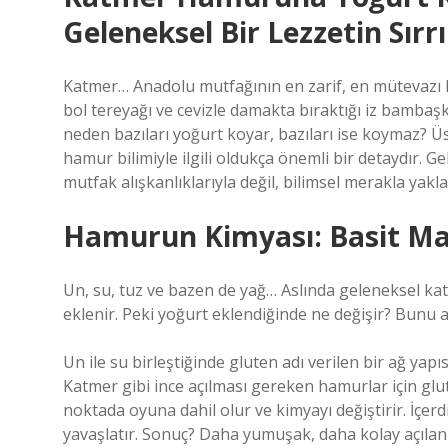
Geleneksel Bir Lezzetin Sırrı
Katmer… Anadolu mutfağının en zarif, en mütevazı lezz
bol tereyağı ve cevizle damakta bıraktığı iz bamba
neden bazıları yoğurt koyar, bazıları ise koymaz? Üst
hamur bilimiyle ilgili oldukça önemli bir detaydır
mutfak alışkanlıklarıyla değil, bilimsel merakla yakla
Hamurun Kimyası: Basit Ma
Un, su, tuz ve bazen de yağ… Aslında geleneksel ka
eklenir. Peki yoğurt eklendiğinde ne değişir? Bun
Un ile su birleştiğinde gluten adı verilen bir ağ yapı
Katmer gibi ince açılması gereken hamurlar için glu
noktada oyuna dahil olur ve kimyayı değiştirir. İçer
yavaşlatır. Sonuç? Daha yumuşak, daha kolay açılan