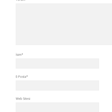
İsim*
E-Posta*
Web Sitesi