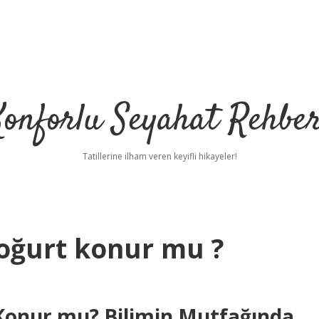
Konforlu Seyahat Rehber
Tatillerine ilham veren keyifli hikayeler!
ğurt konur mu ?
onur mu? Bilimin Mutfağında