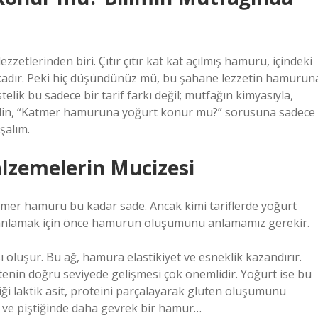
etlerinden biri. Çıtır çıtır kat kat açılmış hamuru, içindeki
şkadır. Peki hiç düşündünüz mü, bu şahane lezzetin hamurun
elik bu sadece bir tarif farkı değil; mutfağın kimyasıyla,
. Gelin, “Katmer hamuruna yoğurt konur mu?” sorusuna sadece
şalım.
lzemelerin Mucizesi
tmer hamuru bu kadar sade. Ancak kimi tariflerde yoğurt
u anlamak için önce hamurun oluşumunu anlamamız gerekir.
sı oluşur. Bu ağ, hamura elastikiyet ve esneklik kazandırır.
tenin doğru seviyede gelişmesi çok önemlidir. Yoğurt ise bu
diği laktik asit, proteini parçalayarak gluten oluşumunu
 ve piştiğinde daha gevrek bir hamur…