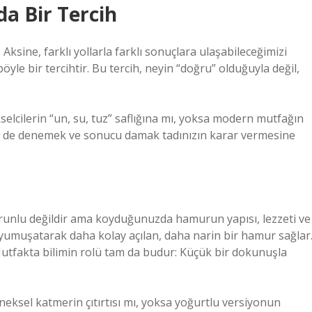
a Bir Tercih
ksine, farklı yollarla farklı sonuçlara ulaşabileceğimizi
le bir tercihtir. Bu tercih, neyin “doğru” olduğuyla değil,
elcilerin “un, su, tuz” saflığına mı, yoksa modern mutfağın
sini de denemek ve sonucu damak tadınızın karar vermesine
nlu değildir ama koyduğunuzda hamurun yapısı, lezzeti ve
ı yumuşatarak daha kolay açılan, daha narin bir hamur sağlar
Mutfakta bilimin rolü tam da budur: Küçük bir dokunuşla
neksel katmerin çıtırtısı mı, yoksa yoğurtlu versiyonun