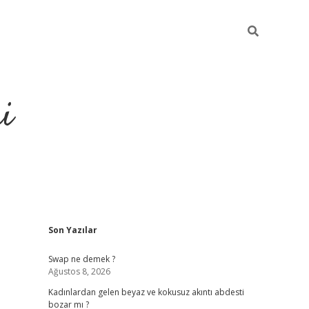
i
Sidebar
Son Yazılar
elexbet
ilbet mobil giriş
betexper
Swap ne demek ?
Ağustos 8, 2026
Kadınlardan gelen beyaz ve kokusuz akıntı abdesti
bozar mı ?