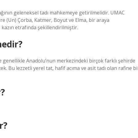
fağının geleneksel tadı mahkemeye getirilmelidir. UMAC
rre (Un) Çorba, Katmer, Boyut ve Elma, bir araya
kazın etrafında şekillendirilmiştir.
nedir?
e genellikle Anadolu’nun merkezindeki birçok farklı şehirde
. Bu lezzetli yerel tat, hafif acıma ve asit tadı olan rafine bi
r?
r?