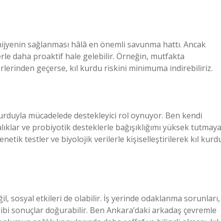
l hijyenin sağlanması hâlâ en önemli savunma hattı. Ancak
lerle daha proaktif hale gelebilir. Örneğin, mutfakta
lerinden geçerse, kıl kurdu riskini minimuma indirebiliriz.
 kurduyla mücadelede destekleyici rol oynuyor. Ben kendi
lıklar ve probiyotik desteklerle bağışıklığımı yüksek tutmay
etik testler ve biyolojik verilerle kişiselleştirilerek kıl kurd
l, sosyal etkileri de olabilir. İş yerinde odaklanma sorunları,
gibi sonuçlar doğurabilir. Ben Ankara’daki arkadaş çevremle