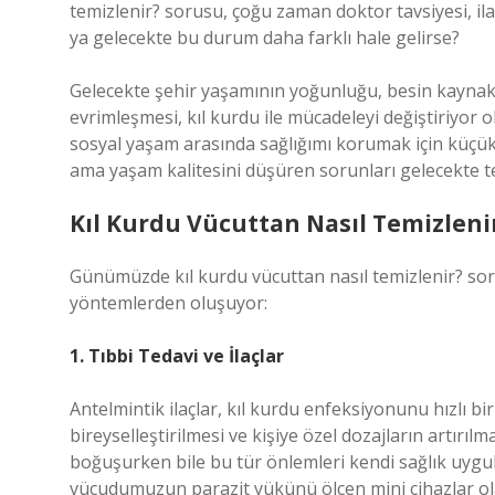
temizlenir? sorusu, çoğu zaman doktor tavsiyesi, il
ya gelecekte bu durum daha farklı hale gelirse?
Gelecekte şehir yaşamının yoğunluğu, besin kaynakla
evrimleşmesi, kıl kurdu ile mücadeleyi değiştiriyor 
sosyal yaşam arasında sağlığımı korumak için küçük a
ama yaşam kalitesini düşüren sorunları gelecekte tekn
Kıl Kurdu Vücuttan Nasıl Temizleni
Günümüzde kıl kurdu vücuttan nasıl temizlenir? sorus
yöntemlerden oluşuyor:
1. Tıbbi Tedavi ve İlaçlar
Antelmintik ilaçlar, kıl kurdu enfeksiyonunu hızlı bir
bireyselleştirilmesi ve kişiye özel dozajların artırı
boğuşurken bile bu tür önlemleri kendi sağlık uygul
vücudumuzun parazit yükünü ölçen mini cihazlar ol