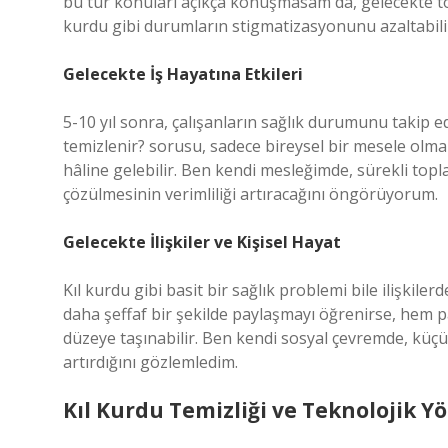
bu tür konuları açıkça konuşmasam da, gelecekte top
kurdu gibi durumların stigmatizasyonunu azaltabili
Gelecekte İş Hayatına Etkileri
5-10 yıl sonra, çalışanların sağlık durumunu takip ede
temizlenir? sorusu, sadece bireysel bir mesele olmakt
hâline gelebilir. Ben kendi mesleğimde, sürekli topla
çözülmesinin verimliliği artıracağını öngörüyorum.
Gelecekte İlişkiler ve Kişisel Hayat
Kıl kurdu gibi basit bir sağlık problemi bile ilişkiler
daha şeffaf bir şekilde paylaşmayı öğrenirse, hem pa
düzeye taşınabilir. Ben kendi sosyal çevremde, küç
artırdığını gözlemledim.
Kıl Kurdu Temizliği ve Teknolojik Y