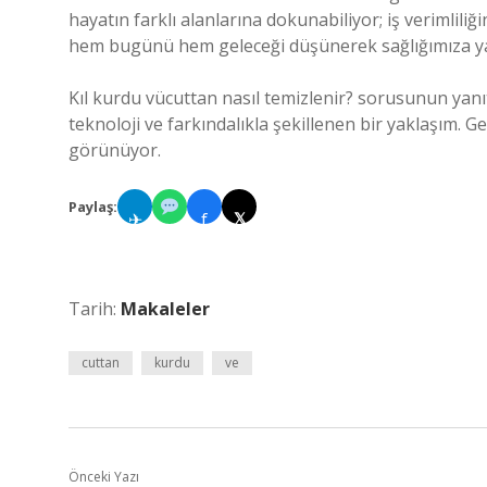
hayatın farklı alanlarına dokunabiliyor; iş verimliliği
hem bugünü hem geleceği düşünerek sağlığımıza yatı
Kıl kurdu vücuttan nasıl temizlenir? sorusunun yanıt
teknoloji ve farkındalıkla şekillenen bir yaklaşım. Gel
görünüyor.
Paylaş:
✈
f
𝕏
Tarih:
Makaleler
cuttan
kurdu
ve
Önceki Yazı