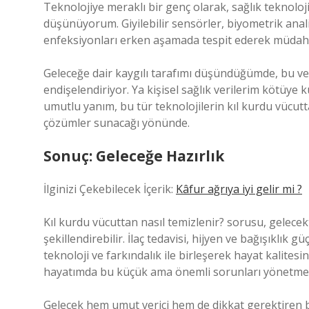
Teknolojiye meraklı bir genç olarak, sağlık teknoloj
düşünüyorum. Giyilebilir sensörler, biyometrik anali
enfeksiyonları erken aşamada tespit ederek müdahal
Geleceğe dair kaygılı tarafımı düşündüğümde, bu ve
endişelendiriyor. Ya kişisel sağlık verilerim kötüye 
umutlu yanım, bu tür teknolojilerin kıl kurdu vücutta
çözümler sunacağı yönünde.
Sonuç: Geleceğe Hazırlık
İlginizi Çekebilecek İçerik:
Kâfur ağrıya iyi gelir mi ?
Kıl kurdu vücuttan nasıl temizlenir? sorusu, gelece
şekillendirebilir. İlaç tedavisi, hijyen ve bağışıklı
teknoloji ve farkındalık ile birleşerek hayat kalitesi
hayatımda bu küçük ama önemli sorunları yönetmek,
Gelecek hem umut verici hem de dikkat gerektiren bir