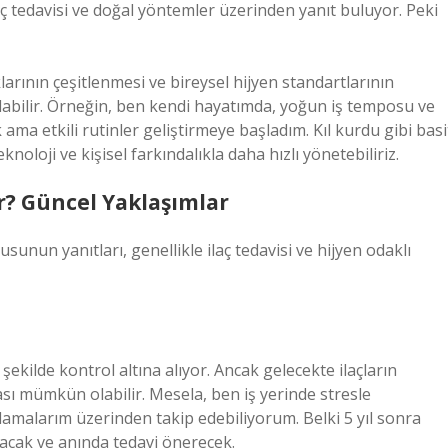
aç tedavisi ve doğal yöntemler üzerinden yanıt buluyor. Peki
rının çeşitlenmesi ve bireysel hijyen standartlarının
olabilir. Örneğin, ben kendi hayatımda, yoğun iş temposu ve
ma etkili rutinler geliştirmeye başladım. Kıl kurdu gibi basi
oloji ve kişisel farkındalıkla daha hızlı yönetebiliriz.
r? Güncel Yaklaşımlar
unun yanıtları, genellikle ilaç tedavisi ve hijyen odaklı
 şekilde kontrol altına alıyor. Ancak gelecekte ilaçların
lması mümkün olabilir. Mesela, ben iş yerinde stresle
amalarım üzerinden takip edebiliyorum. Belki 5 yıl sonra
acak ve anında tedavi önerecek.