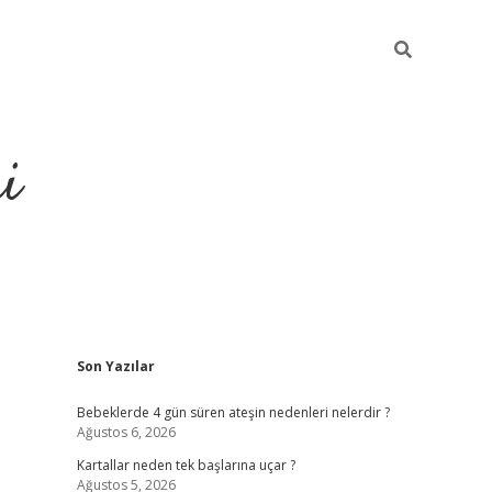
i
Sidebar
Son Yazılar
elexbet
ilbet mobil giriş
betexpe
Bebeklerde 4 gün süren ateşin nedenleri nelerdir ?
Ağustos 6, 2026
Kartallar neden tek başlarına uçar ?
Ağustos 5, 2026