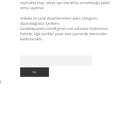
taşımakta olup, siteye üye olarak bu sorumluluğu kabul
etmiş sayılırlar.
Hukuka ve yasal düzenlemelere aykırı olduğunu
düşündüğünüz içerikleri,
backlinkpanelicomtr@gmail.com
adresine bildirmeniz
halinde, ilgili içerikler yasal süre içerisinde sitemizden
kaldırılacaktır.
Arama
a
u