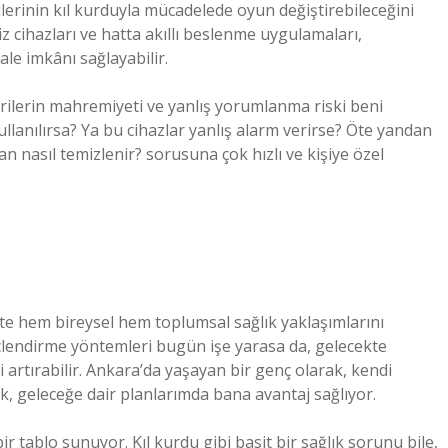
ilerinin kıl kurduyla mücadelede oyun değiştirebileceğini
z cihazları ve hatta akıllı beslenme uygulamaları,
e imkânı sağlayabilir.
rilerin mahremiyeti ve yanlış yorumlanma riski beni
kullanılırsa? Ya bu cihazlar yanlış alarm verirse? Öte yandan
n nasıl temizlenir? sorusuna çok hızlı ve kişiye özel
kte hem bireysel hem toplumsal sağlık yaklaşımlarını
k güçlendirme yöntemleri bugün işe yarasa da, gelecekte
ni artırabilir. Ankara’da yaşayan bir genç olarak, kendi
 geleceğe dair planlarımda bana avantaj sağlıyor.
 tablo sunuyor. Kıl kurdu gibi basit bir sağlık sorunu bile,