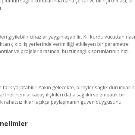
lumun sağlık konularında daha şeffaf ve bilinçli olması, kıl
r.
n giyilebilir cihazlar yaygınlaşabilir. Kıl kurdu vücuttan nası
an çıkıp, iş yerlerinde verimliliği etkileyen bir parametre
ntılar ve projeler arasında, bu tür sağlık sorunlarının hızlı
de fark yaratabilir. Yakın gelecekte, bireyler sağlık durumların
rtner hem arkadaş ilişkileri daha sağlıklı ve empatik bir
ük rahatsızlıkları açıkça paylaşmanın güven duygusunu
önelimler