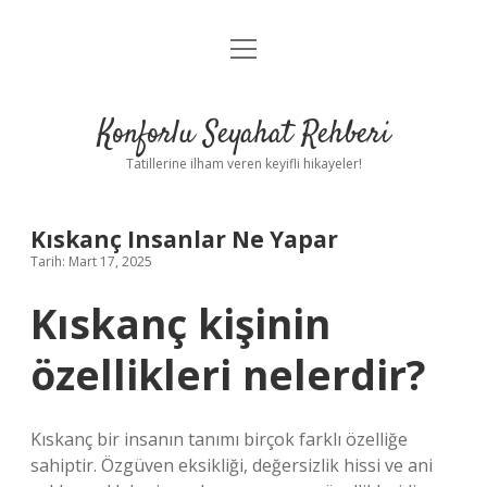
menüyü
Anasayfa
aç
Gizlilik Politikası
Konforlu Seyahat Rehberi
Yasal Uyarı
Tatillerine ilham veren keyifli hikayeler!
Hakkımızda
Kıskanç Insanlar Ne Yapar
Tarih: Mart 17, 2025
Kıskanç kişinin
özellikleri nelerdir?
Kıskanç bir insanın tanımı birçok farklı özelliğe
sahiptir. Özgüven eksikliği, değersizlik hissi ve ani