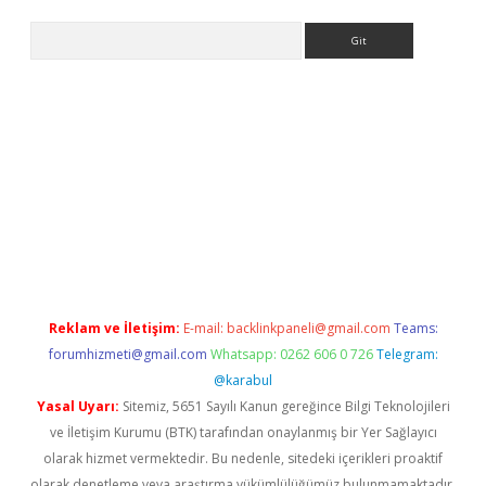
Arama
per yeni giriş
Reklam ve İletişim:
E-mail:
backlinkpaneli@gmail.com
Teams:
forumhizmeti@gmail.com
Whatsapp: 0262 606 0 726
Telegram:
@karabul
Yasal Uyarı:
Sitemiz, 5651 Sayılı Kanun gereğince Bilgi Teknolojileri
ve İletişim Kurumu (BTK) tarafından onaylanmış bir Yer Sağlayıcı
olarak hizmet vermektedir. Bu nedenle, sitedeki içerikleri proaktif
olarak denetleme veya araştırma yükümlülüğümüz bulunmamaktadır.