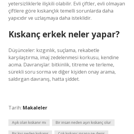
yetersizliklerle ilişkili olabilir. Evli çiftler, evli olmayan
çiftlere göre kıskançlık temelli sorunlarda daha
yapıcıdır ve uzlaşmaya daha isteklidir.
Kıskanç erkek neler yapar?
Düşünceler: kızgınlık, suçlama, rekabetle
karşılaştırma, imaj zedelenmesi korkusu, kendine
acıma. Davranışlar: bitkinlik, titreme ve terleme,
sürekli soru sorma ve diğer kişiden onay arama,
saldırgan davranış, hatta şiddet.
Tarih:
Makaleler
Aşık olan kıskanır mı
Bir insan neden aşırı kıskanç olur
Bir kişi neden kıskanır
Çok kıskanç insana ne denir