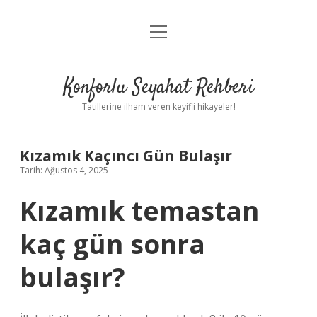
menüyü
Anasayfa
aç
Gizlilik Politikası
Konforlu Seyahat Rehberi
Yasal Uyarı
Tatillerine ilham veren keyifli hikayeler!
Hakkımızda
Kızamık Kaçıncı Gün Bulaşır
Tarih: Ağustos 4, 2025
Kızamık temastan
kaç gün sonra
bulaşır?