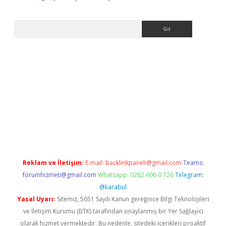
Arama
texper yeni giriş
Reklam ve İletişim:
E-mail:
backlinkpaneli@gmail.com
Teams:
forumhizmeti@gmail.com
Whatsapp: 0262 606 0 726
Telegram:
@karabul
Yasal Uyarı:
Sitemiz, 5651 Sayılı Kanun gereğince Bilgi Teknolojileri
ve İletişim Kurumu (BTK) tarafından onaylanmış bir Yer Sağlayıcı
olarak hizmet vermektedir. Bu nedenle, sitedeki içerikleri proaktif