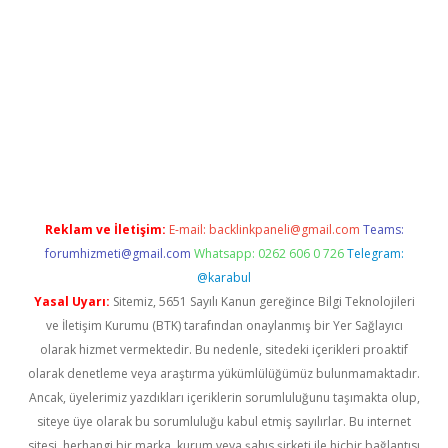
iş
betexper yeni giriş
Reklam ve İletişim:
E-mail:
backlinkpaneli@gmail.com
Teams:
forumhizmeti@gmail.com
Whatsapp: 0262 606 0 726
Telegram:
@karabul
Yasal Uyarı:
Sitemiz, 5651 Sayılı Kanun gereğince Bilgi Teknolojileri
ve İletişim Kurumu (BTK) tarafından onaylanmış bir Yer Sağlayıcı
olarak hizmet vermektedir. Bu nedenle, sitedeki içerikleri proaktif
olarak denetleme veya araştırma yükümlülüğümüz bulunmamaktadır.
Ancak, üyelerimiz yazdıkları içeriklerin sorumluluğunu taşımakta olup,
siteye üye olarak bu sorumluluğu kabul etmiş sayılırlar. Bu internet
sitesi, herhangi bir marka, kurum veya şahıs şirketi ile hiçbir bağlantısı