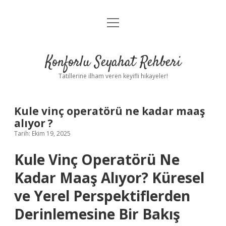
menüyü
Anasayfa
aç
Gizlilik Politikası
Konforlu Seyahat Rehberi
Yasal Uyarı
Tatillerine ilham veren keyifli hikayeler!
Hakkımızda
Kule vinç operatörü ne kadar maaş
alıyor ?
Tarih: Ekim 19, 2025
Kule Vinç Operatörü Ne
Kadar Maaş Alıyor? Küresel
ve Yerel Perspektiflerden
Derinlemesine Bir Bakış