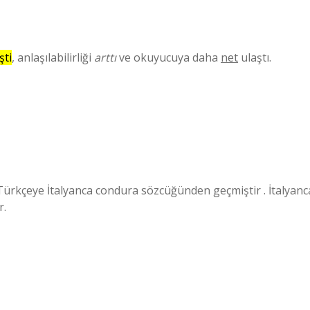
şti
, anlaşılabilirliği
arttı
ve okuyucuya daha
net
ulaştı.
Türkçeye İtalyanca condura sözcüğünden geçmiştir . İtalyanc
r.