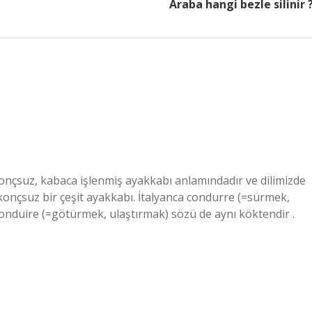
Araba hangi bezle silinir 
onçsuz, kabaca işlenmiş ayakkabı anlamındadır ve dilimizde
 konçsuz bir çeşit ayakkabı. İtalyanca condurre (=sürmek,
 conduire (=götürmek, ulaştırmak) sözü de aynı köktendir .