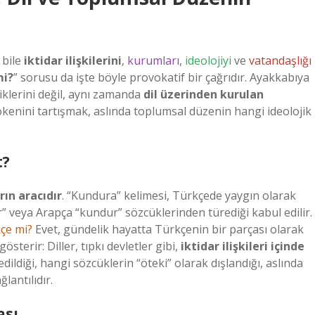
 bile
iktidar ilişkilerini
,
kurumları
,
ideolojiyi
ve
vatandaşlığı
mi?
” sorusu da işte böyle provokatif bir çağrıdır. Ayakkabıya
iklerini değil, aynı zamanda
dil üzerinden kurulan
ökenini tartışmak, aslında toplumsal düzenin hangi ideolojik
t?
rın aracıdır
. “Kundura” kelimesi, Türkçede yaygın olarak
r” veya Arapça “kundur” sözcüklerinden türediği kabul edilir.
çe mi?
Evet, gündelik hayatta Türkçenin bir parçası olarak
sterir: Diller, tıpkı devletler gibi,
iktidar ilişkileri içinde
dildiği, hangi sözcüklerin “öteki” olarak dışlandığı, aslında
lantılıdır.
ası