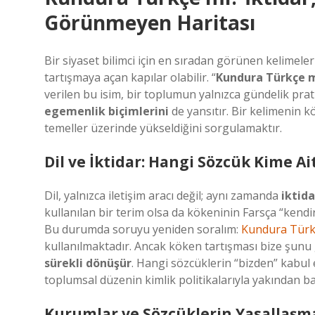
Görünmeyen Haritası
Bir siyaset bilimci için en sıradan görünen kelimeler
tartışmaya açan kapılar olabilir. “
Kundura Türkçe 
verilen bu isim, bir toplumun yalnızca gündelik prat
egemenlik biçimlerini
de yansıtır. Bir kelimenin k
temeller üzerinde yükseldiğini sorgulamaktır.
Dil ve İktidar: Hangi Sözcük Kime Ai
Dil, yalnızca iletişim aracı değil; aynı zamanda
iktida
kullanılan bir terim olsa da kökeninin Farsça “kendi
Bu durumda soruyu yeniden soralım:
Kundura Türk
kullanılmaktadır. Ancak köken tartışması bize şunu gö
sürekli dönüşür
. Hangi sözcüklerin “bizden” kabul e
toplumsal düzenin kimlik politikalarıyla yakından bağ
Kurumlar ve Sözcüklerin Yasallaşm