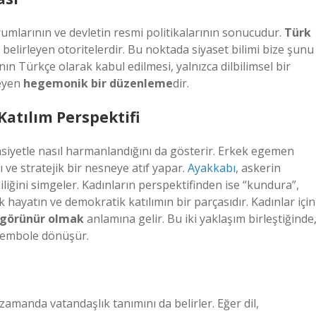
rumlarının ve devletin resmi politikalarının sonucudur.
Türk
belirleyen otoritelerdir. Bu noktada siyaset bilimi bize şunu
n Türkçe olarak kabul edilmesi, yalnızca dilbilimsel bir
leyen
hegemonik bir düzenleme
dir.
 Katılım Perspektifi
 cinsiyetle nasıl harmanlandığını da gösterir. Erkek egemen
 ve stratejik bir nesneye atıf yapar.
Ayakkabı
, askerin
liliğini simgeler. Kadınların perspektifinden ise “kundura”,
k hayatın ve demokratik katılımın bir parçasıdır. Kadınlar için
 görünür olmak
anlamına gelir. Bu iki yaklaşım birleştiğinde
r sembole dönüşür.
amanda vatandaşlık tanımını da belirler. Eğer dil,