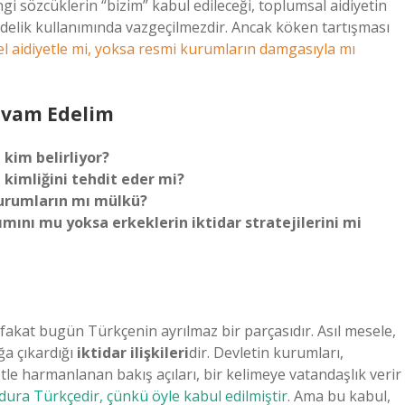
i sözcüklerin “bizim” kabul edileceği, toplumsal aidiyetin
ndelik kullanımında vazgeçilmezdir. Ancak köken tartışması
el aidiyetle mi, yoksa resmi kurumların damgasıyla mı
evam Edelim
 kim belirliyor?
kimliğini tehdit eder mi?
kurumların mı mülkü?
mını mu yoksa erkeklerin iktidar stratejilerini mi
 fakat bugün Türkçenin ayrılmaz bir parçasıdır. Asıl mesele,
ğa çıkardığı
iktidar ilişkileri
dir. Devletin kurumları,
etle harmanlanan bakış açıları, bir kelimeye vatandaşlık verir
ura Türkçedir, çünkü öyle kabul edilmiştir
. Ama bu kabul,