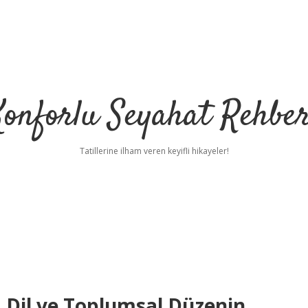
Konforlu Seyahat Rehber
Tatillerine ilham veren keyifli hikayeler!
?
, Dil ve Toplumsal Düzenin