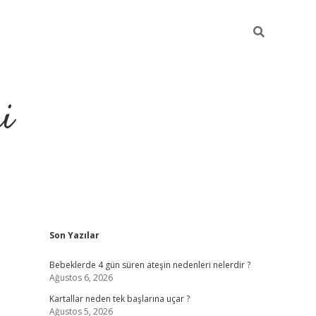
i
Sidebar
Son Yazılar
elexbet
ilbet mobil giriş
betexper 
Bebeklerde 4 gün süren ateşin nedenleri nelerdir ?
Ağustos 6, 2026
Kartallar neden tek başlarına uçar ?
Ağustos 5, 2026