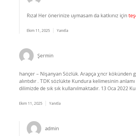
Rıza! Her önerinize uymasam da katkınız için
teş
Ekim 11, 2025
Yanıtla
Şermin
hançer – Nişanyan Sözlük. Arapça χncr kökünden gelen χancar خنجر “kısa savunma 
alıntıdır . TDK sözlükte Kundura kelimesinin anlam
dilimizde de sık sık kullanılmaktadır. 13 Oca 2022
Ekim 11, 2025
Yanıtla
admin