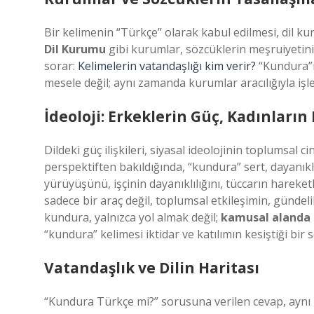
Bir kelimenin “Türkçe” olarak kabul edilmesi, dil ku
Dil Kurumu
gibi kurumlar, sözcüklerin meşruiyetini 
sorar:
Kelimelerin vatandaşlığı kim verir?
“Kundura”nı
mesele değil; aynı zamanda kurumlar aracılığıyla iş
İdeoloji: Erkeklerin Güç, Kadınların
Dildeki güç ilişkileri, siyasal ideolojinin toplumsal
perspektiften bakıldığında, “kundura” sert, dayanıklı
yürüyüşünü, işçinin dayanıklılığını, tüccarın hareket
sadece bir araç değil, toplumsal etkileşimin, gündeli
kundura, yalnızca yol almak değil;
kamusal alanda
“kundura” kelimesi iktidar ve katılımın kesiştiği bi
Vatandaşlık ve Dilin Haritası
“Kundura Türkçe mi?” sorusuna verilen cevap, aynı z