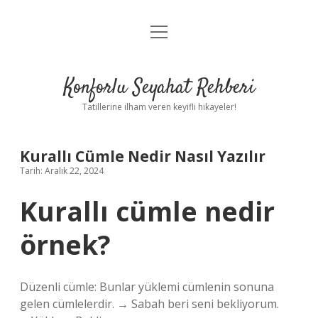
menüyü
Anasayfa
aç
Gizlilik Politikası
Konforlu Seyahat Rehberi
Yasal Uyarı
Tatillerine ilham veren keyifli hikayeler!
Hakkımızda
Kurallı Cümle Nedir Nasıl Yazılır
Tarih: Aralık 22, 2024
Kurallı cümle nedir
örnek?
Düzenli cümle: Bunlar yüklemi cümlenin sonuna
gelen cümlelerdir. → Sabah beri seni bekliyorum.