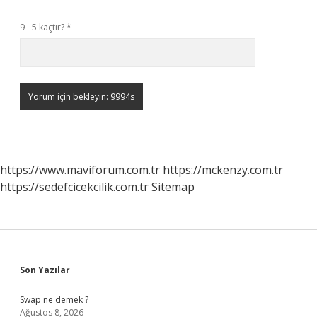
9 - 5 kaçtır?
*
https://www.maviforum.com.tr
https://mckenzy.com.tr
https://sedefcicekcilik.com.tr
Sitemap
Sidebar
Son Yazılar
Swap ne demek ?
Ağustos 8, 2026