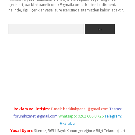
içerikleri,
backlinkpanelicomtr@gmail.com
adresine bildirmeniz
halinde, ilgili içerikler yasal süre içerisinde sitemizden kaldırılacaktır.
Arama
texper yeni giriş
Reklam ve İletişim:
E-mail:
backlinkpaneli@gmail.com
Teams:
forumhizmeti@gmail.com
Whatsapp: 0262 606 0 726
Telegram:
@karabul
Yasal Uyarı:
Sitemiz, 5651 Sayılı Kanun gereğince Bilgi Teknolojileri