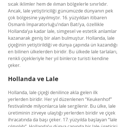
sıcak iklimler hem de ılıman bölgelerle sınırlıdır.
Ancak, lale yetiştiriciliği günümüzde dünyanın pek
çok bölgesine yayılmıştır. 16. yüzyıldan itibaren
Osmanlı İmparatorluğu’ndan Batı’ya, özellikle
Hollanda’ya kadar lale, simgesel ve estetik anlamlar
kazanarak geniş bir alan bulmuştur. Hollanda, lale
çiçeğinin yetiştirildiği ve dünya çapında ün kazandığı
en bilinen ülkelerden biridir. Bu ülkede lale tarlaları,
renkli çiçekleriyle her yıl binlerce turisti kendine
çeker.
Hollanda ve Lale
Hollanda, lale çiçeği denilince akla gelen ilk
yerlerden biridir. Her yıl düzenlenen “Keukenhof”
festivalinde milyonlarca lale sergilenir. Bu ülke, lale
üretiminin zirveye ulaştığı yerlerden biridir ve çiçek
ihracatında da başı çeker. 17. yüzyılda başlayan “lale
çılgınlığı”, Hollanda’yı dünya çapında bir lale üreticisi