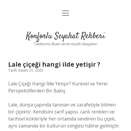
menüyü
Anasayfa
aç
Gizlilik Politikası
Konforlu Seyahat Rehberi
Yasal Uyarı
Tatillerine ilham veren keyifli hikayeler!
Hakkımızda
Lale çiçeği hangi ilde yetişir ?
Tarih: Kasım 21, 2025
Lale Çiçeği Hangi İlde Yetişir? Küresel ve Yerel
Perspektiflerden Bir Bakış
Lale, dünya çapında tanınan ve zarafetiyle bilinen
bir çiçektir. Kendisini zarif yapısı, canlı renkleri ve
tarihsel kökleriyle her ortamda sevdiren bu çiçek,
aynı zamanda bir kültürün simgesi hâline gelmiştir.