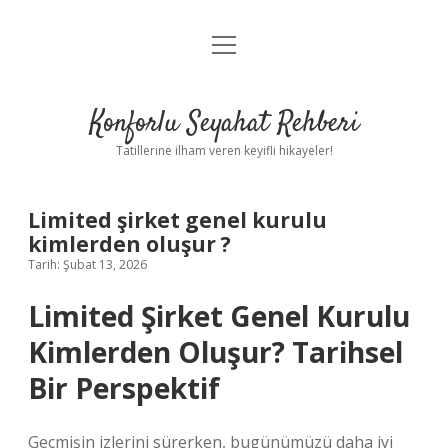
menüyü
Anasayfa
aç
Gizlilik Politikası
Konforlu Seyahat Rehberi
Yasal Uyarı
Tatillerine ilham veren keyifli hikayeler!
Hakkımızda
Limited şirket genel kurulu
kimlerden oluşur ?
Tarih: Şubat 13, 2026
Limited Şirket Genel Kurulu
Kimlerden Oluşur? Tarihsel
Bir Perspektif
Geçmişin izlerini sürerken, bugünümüzü daha iyi