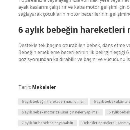
Topa elinizle veya ayağınızla vurmak, yere veya hava
ayak kaslarını çalıştırır ve kaba motor gelişimi için
sağlayarak çocukların motor becerilerinin gelişimin
6 aylık bebeğin hareketleri 
Destekle tek başına oturabilen bebek, dans etme ve i
Bebeğin emekleme becerilerinin ilk belirginleştiği
pozisyonundan kaldırabilir ve başını ve vücudunu ist
Tarih:
Makaleler
6 aylık bebeğin hareketleri nasıl olmalı
6 aylık bebek aktivitel
6 aylık bebek motor gelişimi için neler yapılmalı
6 aylık beb
7 aylık bir bebek neler yapabilir
Bebekler nesnelere uzanmay