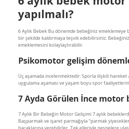
6 aylık bebek motor g
yapılmalı?
6 Aylık Bebek Bu dönemde bebeğiniz emeklemeye ba
bir şekilde kaldırmaya teşvik edebilirsiniz. Bebeğiniz
emeklemesini kolaylaştırabilir.
Psikomotor gelişim dönemle
Üç aşamada incelenmektedir: Sporla ilişkili hareket 
uygulama aşaması ve yaşam boyu spor faaliyetlerin
7 Ayda Görülen İnce motor b
7 Aylık Bir Bebeğin Motor Gelişimi 7 aylık bebeklerd
Başparmak ve işaret parmağıyla “parmak yiyecekleri” 
bacaklarına verebilirler. Tek elleriyle nesnelere ulaşa