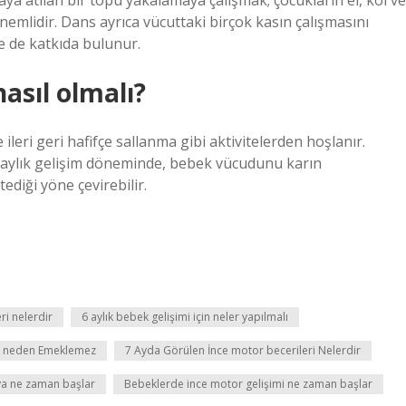
ya atılan bir topu yakalamaya çalışmak; çocukların el, kol ve
 önemlidir. Dans ayrıca vücuttaki birçok kasın çalışmasını
e de katkıda bulunur.
nasıl olmalı?
leri geri hafifçe sallanma gibi aktivitelerden hoşlanır.
 6 aylık gelişim döneminde, bebek vücudunu karın
ediği yöne çevirebilir.
eri nelerdir
6 aylık bebek gelişimi için neler yapılmalı
ek neden Emeklemez
7 Ayda Görülen İnce motor becerileri Nelerdir
a ne zaman başlar
Bebeklerde ince motor gelişimi ne zaman başlar