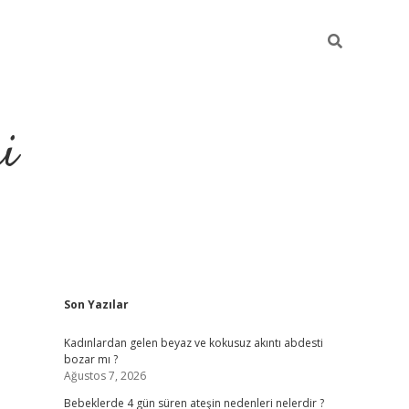
i
Sidebar
Son Yazılar
elexbet
ilbet mobil giriş
betexper 
Kadınlardan gelen beyaz ve kokusuz akıntı abdesti
bozar mı ?
Ağustos 7, 2026
Bebeklerde 4 gün süren ateşin nedenleri nelerdir ?