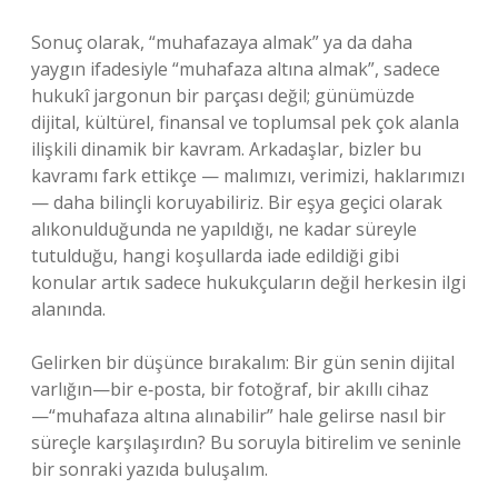
Sonuç olarak, “muhafazaya almak” ya da daha
yaygın ifadesiyle “muhafaza altına almak”, sadece
hukukî jargonun bir parçası değil; günümüzde
dijital, kültürel, finansal ve toplumsal pek çok alanla
ilişkili dinamik bir kavram. Arkadaşlar, bizler bu
kavramı fark ettikçe — malımızı, verimizi, haklarımızı
— daha bilinçli koruyabiliriz. Bir eşya geçici olarak
alıkonulduğunda ne yapıldığı, ne kadar süreyle
tutulduğu, hangi koşullarda iade edildiği gibi
konular artık sadece hukukçuların değil herkesin ilgi
alanında.
Gelirken bir düşünce bırakalım: Bir gün senin dijital
varlığın—bir e‑posta, bir fotoğraf, bir akıllı cihaz
—“muhafaza altına alınabilir” hale gelirse nasıl bir
süreçle karşılaşırdın? Bu soruyla bitirelim ve seninle
bir sonraki yazıda buluşalım.