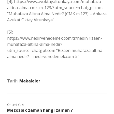
[4]: https://www.avoktayaltunkaya.com/muhafaza-
altina-alma-cmk-m-123/?utm_source=chatgpt.com
“Muhafaza Altına Alma Nedir? (CMK m.123) – Ankara
Avukat Oktay Altunkaya”
[5]:
https://www.nedirvenedemek.com.tr/nedir/rizaen-
muhafaza-altina-alma-nedir?
utm_source=chatgpt.com “Rızaen muhafaza altına
alma nedir? – nedirvenedemek.com.tr”
Tarih:
Makaleler
Önceki Yazı
Mezozoik zaman hangi zaman ?