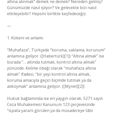
altına alınmak” demek ne demek? Nereden gelmiş?
Günümüzde nasıl işliyor? Ve gelecekte bizi nasıl
etkileyebilir? Hepsini birlikte keşfedeceğiz.
—
1. Kökeni ve anlamı
“Muhafaza”, Türkçede “koruma, saklama, korunum”
anlamına geliyor. ([Habertürk][1]) “Altına almak” ise
burada “… altında tutmak, kontrol altına almak”
yönünde. Kelime öbeği olarak “muhafaza altına
almak” ifadesi, “bir şeyi kontrol altına almak,
koruma amacıyla geçici biçimde tutmak ya da
alıkoymak” anlamına geliyor. ([Mynet][2])
Hukuk bağlamında ise en yaygın olarak, 5271 sayılı
Ceza Muhakemesi Kanunu m. 123 çerçevesinde
“ispata yararlı görülen ya da müsadereye tâbi