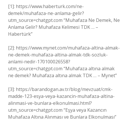
[1]: https://www.haberturk.com/ne-
demek/muhafaza-ne-anlama-gelir?
utm_source=chatgpt.com “Muhafaza Ne Demek, Ne
Anlama Gelir? Muhafaza Kelimesi TDK … –
Habertürk”
[2]: https://www.mynet.com/muhafaza-altina-almak-
ne-demek-muhafaza-altina-almak-tdk-sozluk-
anlami-nedir-170100026558?
utm_source=chatgpt.com “Muhafaza altına almak
ne demek? Muhafaza altına almak TDK … – Mynet”
[3]: https://barandogan.av.tr/blog/mevzuat/cmk-
madde-123-esya-veya-kazancin-muhafaza-altina-
alinmasi-ve-bunlara-elkonulmasi.html?
utm_source=chatgpt.com “Eşya veya Kazancın
Muhafaza Altına Alınması ve Bunlara Elkonulması”