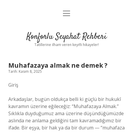
menüyü
Anasayfa
aç
Gizlilik Politikası
Konforlu Seyahat Rehberi
Yasal Uyarı
Tatillerine ilham veren keyifli hikayeler!
Hakkımızda
Muhafazaya almak ne demek ?
Tarih: Kasım 8, 2025
Giriş
Arkadaşlar, bugün oldukça belli ki güçlü bir hukukî
kavramın üzerine eğileceğiz: “Muhafazaya Almak.”
Sıklıkla duyduğumuz ama üzerine düşündüğümüzde
aslında ne anlama geldiğini tam kavramadığımız bir
ifade. Bir eşya, bir hak ya da bir durum — “muhafaza