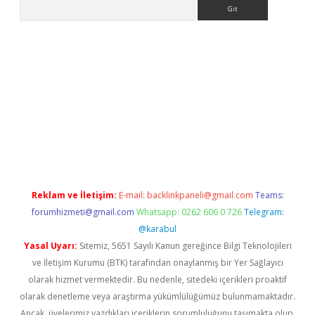
Arama
exper yeni giriş
Reklam ve İletişim:
E-mail:
backlinkpaneli@gmail.com
Teams:
forumhizmeti@gmail.com
Whatsapp: 0262 606 0 726
Telegram:
@karabul
Yasal Uyarı:
Sitemiz, 5651 Sayılı Kanun gereğince Bilgi Teknolojileri
ve İletişim Kurumu (BTK) tarafından onaylanmış bir Yer Sağlayıcı
olarak hizmet vermektedir. Bu nedenle, sitedeki içerikleri proaktif
olarak denetleme veya araştırma yükümlülüğümüz bulunmamaktadır.
Ancak, üyelerimiz yazdıkları içeriklerin sorumluluğunu taşımakta olup,