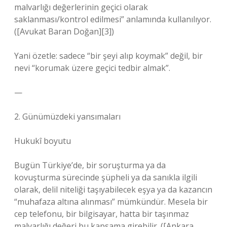
malvarlığı değerlerinin geçici olarak
saklanması/kontrol edilmesi” anlamında kullanılıyor.
([Avukat Baran Doğan][3])
Yani özetle: sadece “bir şeyi alıp koymak” değil, bir
nevi “korumak üzere geçici tedbir almak”.
—
2. Günümüzdeki yansımaları
Hukukî boyutu
Bugün Türkiye’de, bir soruşturma ya da
kovuşturma sürecinde şüpheli ya da sanıkla ilgili
olarak, delil niteliği taşıyabilecek eşya ya da kazancın
“muhafaza altına alınması” mümkündür. Mesela bir
cep telefonu, bir bilgisayar, hatta bir taşınmaz
malvarlığı değeri bu kapsama girebilir. ([Ankara