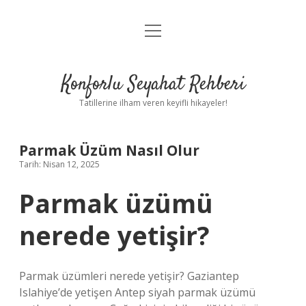
menüyü
Anasayfa
aç
Gizlilik Politikası
Konforlu Seyahat Rehberi
Yasal Uyarı
Tatillerine ilham veren keyifli hikayeler!
Hakkımızda
Parmak Üzüm Nasıl Olur
Tarih: Nisan 12, 2025
Parmak üzümü
nerede yetişir?
Parmak üzümleri nerede yetişir? Gaziantep
Islahiye’de yetişen Antep siyah parmak üzümü