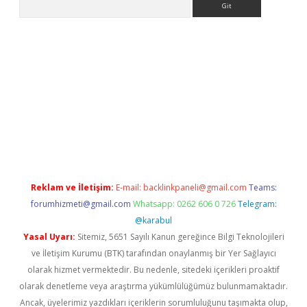
exper yeni giriş
Reklam ve İletişim:
E-mail:
backlinkpaneli@gmail.com
Teams:
forumhizmeti@gmail.com
Whatsapp: 0262 606 0 726
Telegram:
@karabul
Yasal Uyarı:
Sitemiz, 5651 Sayılı Kanun gereğince Bilgi Teknolojileri
ve İletişim Kurumu (BTK) tarafından onaylanmış bir Yer Sağlayıcı
olarak hizmet vermektedir. Bu nedenle, sitedeki içerikleri proaktif
olarak denetleme veya araştırma yükümlülüğümüz bulunmamaktadır.
Ancak, üyelerimiz yazdıkları içeriklerin sorumluluğunu taşımakta olup,