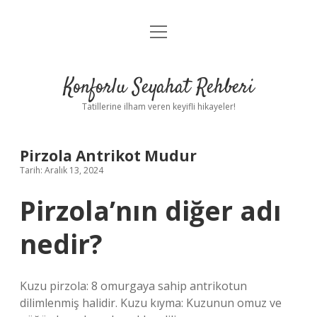
menüyü
Anasayfa
aç
Gizlilik Politikası
Konforlu Seyahat Rehberi
Yasal Uyarı
Tatillerine ilham veren keyifli hikayeler!
Hakkımızda
Pirzola Antrikot Mudur
Tarih: Aralık 13, 2024
Pirzola’nın diğer adı
nedir?
Kuzu pirzola: 8 omurgaya sahip antrikotun
dilimlenmiş halidir. Kuzu kıyma: Kuzunun omuz ve