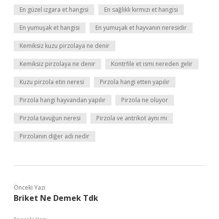
En güzel ızgara et hangisi
En sağlıklı kırmızı et hangisi
En yumuşak et hangisi
En yumuşak et hayvanın neresidir
Kemiksiz kuzu pirzolaya ne denir
Kemiksiz pirzolaya ne denir
Kontrfile et ismi nereden gelir
Kuzu pirzola etin neresi
Pirzola hangi etten yapılır
Pirzola hangi hayvandan yapılır
Pirzola ne oluyor
Pirzola tavuğun neresi
Pirzola ve antrikot aynı mı
Pirzolanın diğer adı nedir
Önceki Yazı
Briket Ne Demek Tdk