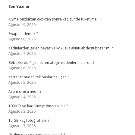
Sidebar
Son Yazılar
Kıyma buzluktan çıktıktan sonra kaç günde tüketilmeli ?
Ağustos 9, 2026
Swap ne demek ?
Ağustos 8, 2026
Kadınlardan gelen beyaz ve kokusuz akıntı abdesti bozar mı ?
Ağustos 7, 2026
Bebeklerde 4 gün süren ateşin nedenleri nelerdir ?
Ağustos 6, 2026
Kartallar neden tek başlarına uçar ?
Ağustos 5, 2026
Avam orucu nedir ?
Ağustos 4, 2026
1000 TL’ye kaç Kuveyt dinarı alınır ?
Ağustos 3, 2026
15 GB kaç fotoğraf alır ?
Ağustos 3, 2026
İlk altın para ne zaman kullanıldı ?