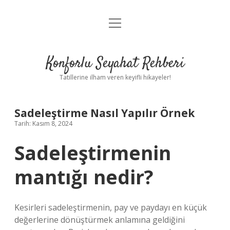
menüyü
Anasayfa
aç
Gizlilik Politikası
Konforlu Seyahat Rehberi
Yasal Uyarı
Tatillerine ilham veren keyifli hikayeler!
Hakkımızda
Sadeleştirme Nasıl Yapılır Örnek
Tarih: Kasım 8, 2024
Sadeleştirmenin
mantığı nedir?
Kesirleri sadeleştirmenin, pay ve paydayı en küçük
değerlerine dönüştürmek anlamına geldiğini