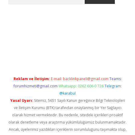
iş
betexper yeni giriş
Reklam ve İletişim:
E-mail:
backlinkpaneli@gmail.com
Teams:
forumhizmeti@gmail.com
Whatsapp: 0262 606 0 726
Telegram:
@karabul
Yasal Uyarı:
Sitemiz, 5651 Sayılı Kanun gereğince Bilgi Teknolojileri
ve İletişim Kurumu (BTK) tarafından onaylanmış bir Yer Sağlayıcı
olarak hizmet vermektedir. Bu nedenle, sitedeki içerikleri proaktif
olarak denetleme veya araştırma yükümlülüğümüz bulunmamaktadır.
Ancak, üyelerimiz yazdıkları içeriklerin sorumluluğunu taşımakta olup,