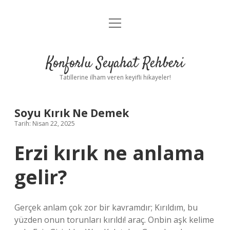
menüyü
Anasayfa
aç
Gizlilik Politikası
Konforlu Seyahat Rehberi
Yasal Uyarı
Tatillerine ilham veren keyifli hikayeler!
Hakkımızda
Soyu Kırık Ne Demek
Tarih: Nisan 22, 2025
Erzi kırık ne anlama
gelir?
Gerçek anlam çok zor bir kavramdır; Kırıldım, bu
yüzden onun torunları kırıldı! araç. Onbin aşk kelime