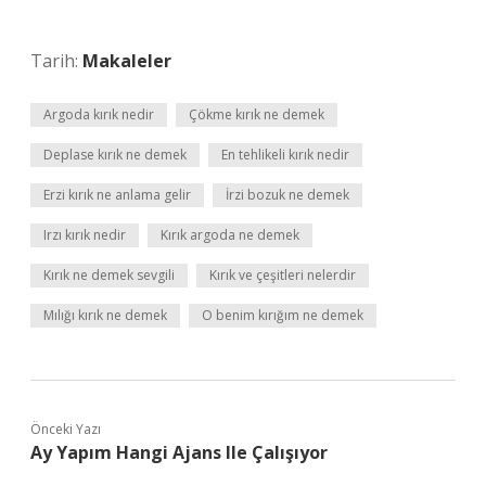
Tarih:
Makaleler
Argoda kırık nedir
Çökme kırık ne demek
Deplase kırık ne demek
En tehlikeli kırık nedir
Erzi kırık ne anlama gelir
İrzi bozuk ne demek
Irzı kırık nedir
Kırık argoda ne demek
Kırık ne demek sevgili
Kırık ve çeşitleri nelerdir
Mılığı kırık ne demek
O benim kırığım ne demek
Önceki Yazı
Ay Yapım Hangi Ajans Ile Çalışıyor