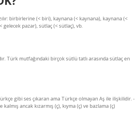
TDK?
ır: birbirlerine (< biri), kaynana (< kaynana), kaynana (<
(< gelecek pazar), sütlaç (< sütlaç), vb.
ıdır. Türk mutfağındaki birçok sütlü tatlı arasında sütlaç en
ürkçe gibi ses çıkaran ama Türkçe olmayan Aş ile ilişkilidir. -
e kalmış ancak kızarmış (ç), kıyma (ç) ve bazlama (ç)