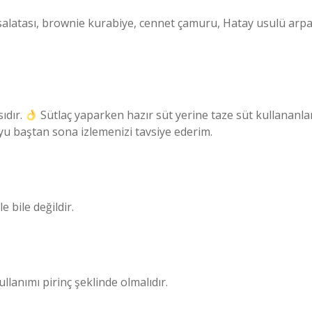
es salatası, brownie kurabiye, cennet çamuru, Hatay usulü arp
ıdır.
Sütlaç yaparken hazır süt yerine taze süt kullananla
u baştan sona izlemenizi tavsiye ederim.
le bile değildir.
ullanımı pirinç şeklinde olmalıdır.