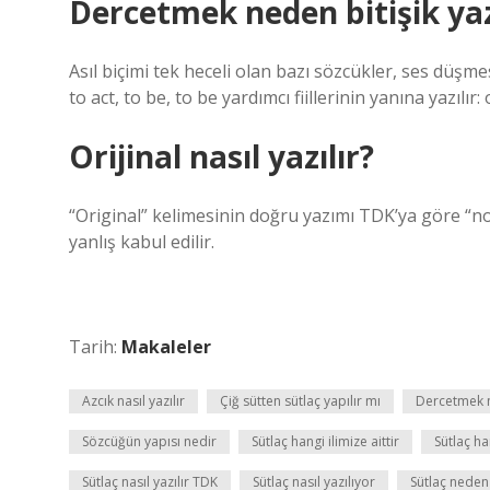
Dercetmek neden bitişik yaz
Asıl biçimi tek heceli olan bazı sözcükler, ses düşme
to act, to be, to be yardımcı fiillerinin yanına yazı
Orijinal nasıl yazılır?
“Original” kelimesinin doğru yazımı TDK’ya göre “no
yanlış kabul edilir.
Tarih:
Makaleler
Azcık nasıl yazılır
Çiğ sütten sütlaç yapılır mı
Dercetmek ne
Sözcüğün yapısı nedir
Sütlaç hangi ilimize aittir
Sütlaç ha
Sütlaç nasıl yazılır TDK
Sütlaç nasıl yazılıyor
Sütlaç neden