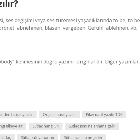
ılır?
si, ses değişimi veya ses türemesi yaşadıklarında to be, to be
lır: ordnet, abnehmen, blasen, vergeben, Gefühl, ablehnen, vb.
body” kelimesinin doğru yazımı “original”dir. Diğer yazımlar
den bitişik yazılır
Orijinal nasıl yazılır
Pilav nasıl yazılır TDK
ngi ülkeye ait
Sütlaç hangi un
Sütlaç ismi ne anlama gelir
 sütlaç
Sütlaç süt yapar mı
Sütlaç yanına ne gider