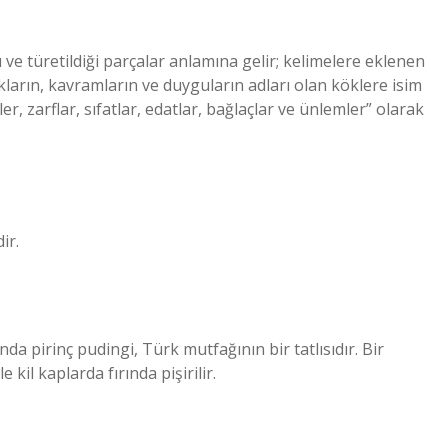
 ve türetildiği parçalar anlamına gelir; kelimelere eklenen
lıkların, kavramların ve duyguların adları olan köklere isim
er, zarflar, sıfatlar, edatlar, bağlaçlar ve ünlemler” olarak
ir.
ında pirinç pudingi, Türk mutfağının bir tatlısıdır. Bir
 kil kaplarda fırında pişirilir.