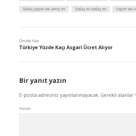
Sütlaç yapım eki almış mı
Sütlaş mı sütlaç mı
Yapım eki o
Önceki Yazı
Türkiye Yüzde Kaçı Asgari Ücret Alıyor
Bir yanıt yazın
E-posta adresiniz yayınlanmayacak.
Gerekli alanlar
Yorum