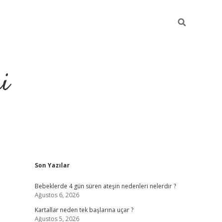
i
Sidebar
Son Yazılar
elexbet
ilbet mobil giriş
betexper 
Bebeklerde 4 gün süren ateşin nedenleri nelerdir ?
Ağustos 6, 2026
Kartallar neden tek başlarına uçar ?
Ağustos 5, 2026