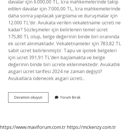
davalar için 6.000,00 TL, İcra mahkemelerinde takip
edilen davalar için 7.000,00 TL, İcra mahkemelerinde
daha sonra yapılacak yargılama ve duruşmalar için
12.000 TL’dir. Avukata verilen vekaletname ücreti ne
kadar? Sözleşmeler için belirlenen temel ücret
175,80 TL olup, belge değerinin binde biri oranında
ek ücret alınmaktadır. Vekaletnameler için 783,82 TL
sabit ücret belirlenmiştir. Tapu ve ipotek belgeleri
için ücret 391,91 TL’den başlamakta ve belge
değerinin binde biri ücrete eklenmektedir. Avukatlık
asgari ücret tarifesi 2024 ne zaman değişti?
Avukatlara ödenecek asgari ücreti…
2024
Devamını okuyun
Yorum Bırak
Yılı
Avukat
Vekalet
Ücreti
Ne
https://www.maviforum.com.tr
https://mckenzy.com.tr
Kadar