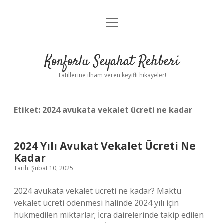
menüyü
Anasayfa
aç
Gizlilik Politikası
Konforlu Seyahat Rehberi
Yasal Uyarı
Tatillerine ilham veren keyifli hikayeler!
Hakkımızda
Etiket:
2024 avukata vekalet ücreti ne kadar
2024 Yılı Avukat Vekalet Ücreti Ne
Kadar
Tarih: Şubat 10, 2025
2024 avukata vekalet ücreti ne kadar? Maktu
vekalet ücreti ödenmesi halinde 2024 yılı için
hükmedilen miktarlar; İcra dairelerinde takip edilen