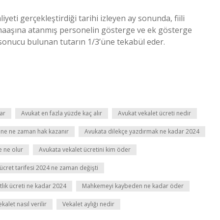
iyeti gerçekleştirdiği tarihi izleyen ay sonunda, fiili
maaşına atanmış personelin gösterge ve ek gösterge
ı sonucu bulunan tutarın 1/3’üne tekabül eder.
ar
Avukat en fazla yüzde kaç alır
Avukat vekalet ücreti nedir
tine ne zaman hak kazanır
Avukata dilekçe yazdırmak ne kadar 2024
 ne olur
Avukata vekalet ücretini kim öder
 ücret tarifesi 2024 ne zaman değişti
tlık ücreti ne kadar 2024
Mahkemeyi kaybeden ne kadar öder
alet nasıl verilir
Vekalet aylığı nedir