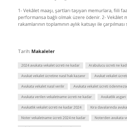
1- Vekâlet maaşı, şartları taşıyan memurlara, fiili faal
performansa bağlı olmak üzere ödenir. 2- Vekâlet 
rakamlarının toplamının aylık katsayı ile çarpılmas
Tarih:
Makaleler
2024 avukata vekalet ücreti ne kadar
Arabulucu ücreti ne kad
Avukat vekalet ücretine nasıl hak kazanır
Avukat vekalet ücre
Avukata vekalet nasıl verilir
Avukata vekalet ücreti ödenmezse
Avukata verilen vekaletname ücreti ne kadar
Avukatlık asgari
Avukatlık vekalet ücreti ne kadar 2024
Kira davalarında avuka
Noter vekaletname ücreti 2024 ne kadar
Noterden avukata vek