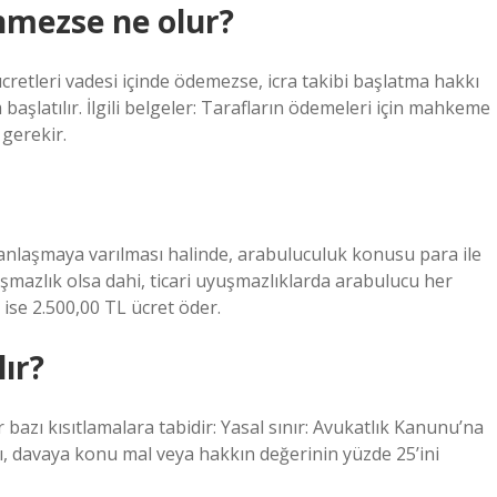
nmezse ne olur?
etleri vadesi içinde ödemezse, icra takibi başlatma hakkı
aşlatılır. İlgili belgeler: Tarafların ödemeleri için mahkeme
 gerekir.
anlaşmaya varılması halinde, arabuluculuk konusu para ile
yuşmazlık olsa dahi, ticari uyuşmazlıklarda arabulucu her
 ise 2.500,00 TL ücret öder.
ır?
bazı kısıtlamalara tabidir: Yasal sınır: Avukatlık Kanunu’na
, davaya konu mal veya hakkın değerinin yüzde 25’ini