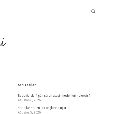
i
Sidebar
Son Yazılar
elexbet
ilbet mobil giriş
betexper 
Bebeklerde 4 gün süren ateşin nedenleri nelerdir ?
Ağustos 6, 2026
Kartallar neden tek başlarına uçar ?
Ağustos 5, 2026