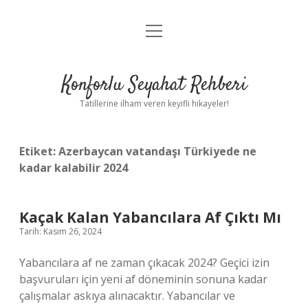
menüyü
Anasayfa
aç
Gizlilik Politikası
Konforlu Seyahat Rehberi
Yasal Uyarı
Tatillerine ilham veren keyifli hikayeler!
Hakkımızda
Etiket:
Azerbaycan vatandaşı Türkiyede ne
kadar kalabilir 2024
Kaçak Kalan Yabancılara Af Çıktı Mı
Tarih: Kasım 26, 2024
Yabancılara af ne zaman çıkacak 2024? Geçici izin
başvuruları için yeni af döneminin sonuna kadar
çalışmalar askıya alınacaktır. Yabancılar ve