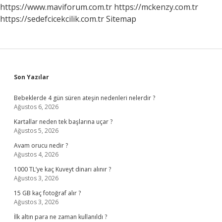
Mı
https://www.maviforum.com.tr
https://mckenzy.com.tr
https://sedefcicekcilik.com.tr
Sitemap
Sidebar
Son Yazılar
Bebeklerde 4 gün süren ateşin nedenleri nelerdir ?
Ağustos 6, 2026
Kartallar neden tek başlarına uçar ?
Ağustos 5, 2026
Avam orucu nedir ?
Ağustos 4, 2026
1000 TL’ye kaç Kuveyt dinarı alınır ?
Ağustos 3, 2026
15 GB kaç fotoğraf alır ?
Ağustos 3, 2026
İlk altın para ne zaman kullanıldı ?