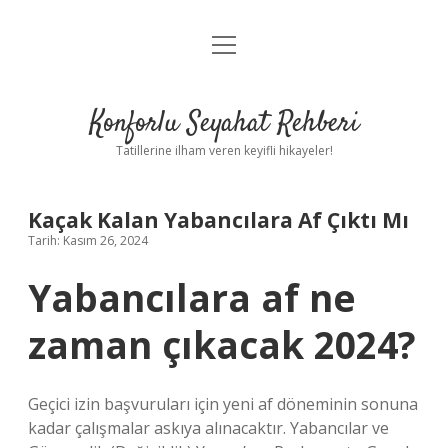
menüyü
Anasayfa
aç
Gizlilik Politikası
Konforlu Seyahat Rehberi
Yasal Uyarı
Tatillerine ilham veren keyifli hikayeler!
Hakkımızda
Kaçak Kalan Yabancılara Af Çıktı Mı
Tarih: Kasım 26, 2024
Yabancılara af ne
zaman çıkacak 2024?
Geçici izin başvuruları için yeni af döneminin sonuna
kadar çalışmalar askıya alınacaktır. Yabancılar ve