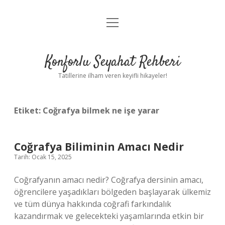
menüyü
Anasayfa
aç
Gizlilik Politikası
Konforlu Seyahat Rehberi
Yasal Uyarı
Tatillerine ilham veren keyifli hikayeler!
Hakkımızda
Etiket:
Coğrafya bilmek ne işe yarar
Coğrafya Biliminin Amacı Nedir
Tarih: Ocak 15, 2025
Coğrafyanın amacı nedir? Coğrafya dersinin amacı,
öğrencilere yaşadıkları bölgeden başlayarak ülkemiz
ve tüm dünya hakkında coğrafi farkındalık
kazandırmak ve gelecekteki yaşamlarında etkin bir