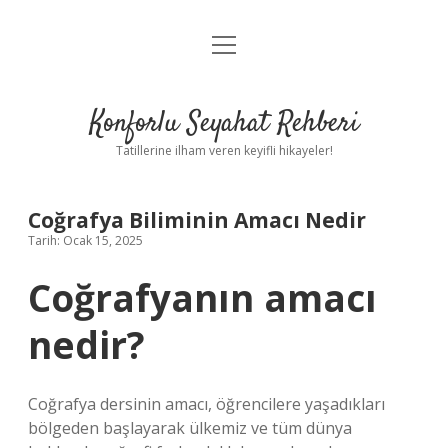
menüyü
Anasayfa
aç
Gizlilik Politikası
Konforlu Seyahat Rehberi
Yasal Uyarı
Tatillerine ilham veren keyifli hikayeler!
Hakkımızda
Coğrafya Biliminin Amacı Nedir
Tarih: Ocak 15, 2025
Coğrafyanın amacı
nedir?
Coğrafya dersinin amacı, öğrencilere yaşadıkları
bölgeden başlayarak ülkemiz ve tüm dünya