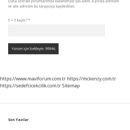
Daha sonraki yorumlarımda kullanılması için adım, e-posta adresim
ve site adresim bu tarayıcıya kaydedilsin.
5 + 3 kaçtır?
*
https://www.maviforum.com.tr
https://mckenzy.com.tr
https://sedefcicekcilik.com.tr
Sitemap
Sidebar
Son Yazılar