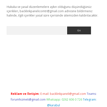
Hukuka ve yasal düzenlemelere aykırı olduğunu düşündüğünüz
içerikleri,
backlinkpanelicomtr@gmail.com
adresine bildirmeniz
halinde, ilgili içerikler yasal süre içerisinde sitemizden kaldırılacaktır.
Arama
per yeni giriş
Reklam ve İletişim:
E-mail:
backlinkpaneli@gmail.com
Teams:
forumhizmeti@gmail.com
Whatsapp: 0262 606 0 726
Telegram:
@karabul