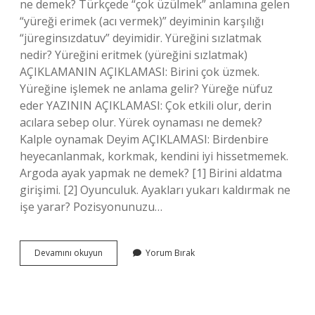
ne demek? Türkçede “çok üzülmek” anlamına gelen
“yüreği erimek (acı vermek)” deyiminin karşılığı
“jüreginsızdatuv” deyimidir. Yüreğini sızlatmak
nedir? Yüreğini eritmek (yüreğini sızlatmak)
AÇIKLAMANIN AÇIKLAMASI: Birini çok üzmek.
Yüreğine işlemek ne anlama gelir? Yüreğe nüfuz
eder YAZININ AÇIKLAMASI: Çok etkili olur, derin
acılara sebep olur. Yürek oynaması ne demek?
Kalple oynamak Deyim AÇIKLAMASI: Birdenbire
heyecanlanmak, korkmak, kendini iyi hissetmemek.
Argoda ayak yapmak ne demek? [1] Birini aldatma
girişimi. [2] Oyunculuk. Ayakları yukarı kaldırmak ne
işe yarar? Pozisyonunuzu…
Yüreğini
Devamını okuyun
Yorum Bırak
Kaldırmak
Ne
Demek