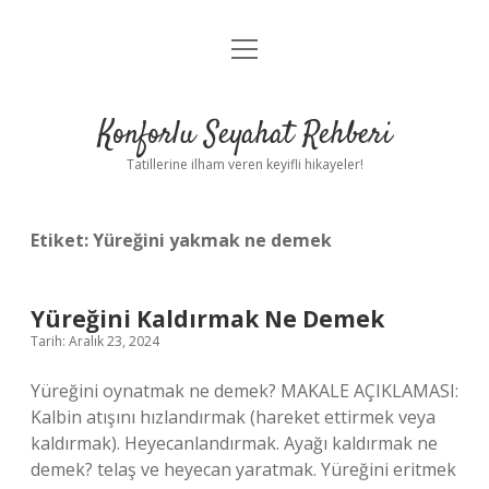
menüyü
Anasayfa
aç
Gizlilik Politikası
Konforlu Seyahat Rehberi
Yasal Uyarı
Tatillerine ilham veren keyifli hikayeler!
Hakkımızda
Etiket:
Yüreğini yakmak ne demek
Yüreğini Kaldırmak Ne Demek
Tarih: Aralık 23, 2024
Yüreğini oynatmak ne demek? MAKALE AÇIKLAMASI:
Kalbin atışını hızlandırmak (hareket ettirmek veya
kaldırmak). Heyecanlandırmak. Ayağı kaldırmak ne
demek? telaş ve heyecan yaratmak. Yüreğini eritmek