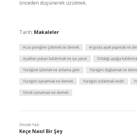
önceden düşünerek üzülmek.
Tarih:
Makaleler
Acısı yüreğine çökmek ne demek
Argoda ayak yapmak ne d
Ayakları yukarı kaldırmak ne işe yarar
Ortalığı ayağa kaldır
Yüreğine işlemek ne anlama gelir
Yüreğini dağlamak ne dem
Yüreğini oynatmak ne demek
Yüreğini sızlatmak nedir
Y
Yürek oynaması ne demek
Önceki Yazı
Keçe Nasıl Bir Şey