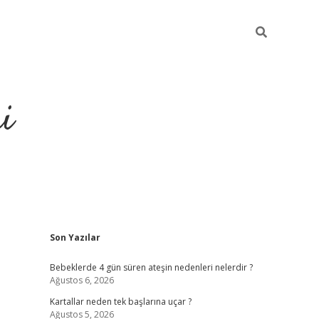
i
Sidebar
Son Yazılar
elexbet
ilbet mobil giriş
betexp
Bebeklerde 4 gün süren ateşin nedenleri nelerdir ?
Ağustos 6, 2026
Kartallar neden tek başlarına uçar ?
Ağustos 5, 2026