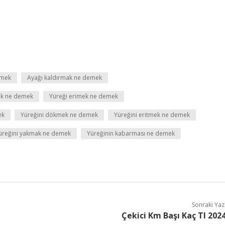
emek
Ayağı kaldırmak ne demek
mak ne demek
Yüreği erimek ne demek
ek
Yüreğini dökmek ne demek
Yüreğini eritmek ne demek
üreğini yakmak ne demek
Yüreğinin kabarması ne demek
Sonraki Yaz
Çekici Km Başı Kaç Tl 202