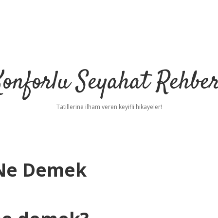
Konforlu Seyahat Rehber
Tatillerine ilham veren keyifli hikayeler!
 Ne Demek