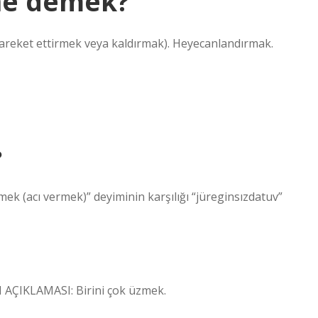
ne demek?
areket ettirmek veya kaldırmak). Heyecanlandırmak.
?
k (acı vermek)” deyiminin karşılığı “jüreginsızdatuv”
 AÇIKLAMASI: Birini çok üzmek.