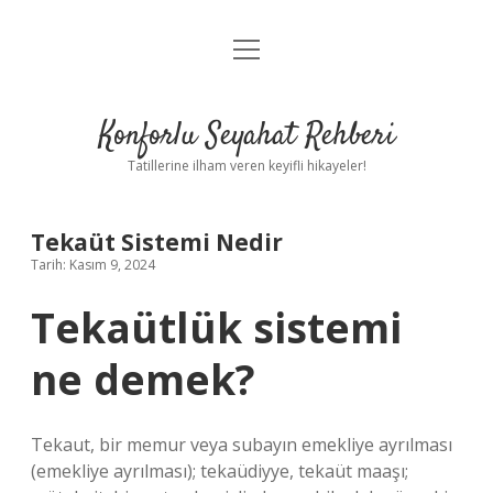
menüyü
Anasayfa
aç
Gizlilik Politikası
Konforlu Seyahat Rehberi
Yasal Uyarı
Tatillerine ilham veren keyifli hikayeler!
Hakkımızda
Tekaüt Sistemi Nedir
Tarih: Kasım 9, 2024
Tekaütlük sistemi
ne demek?
Tekaut, bir memur veya subayın emekliye ayrılması
(emekliye ayrılması); tekaüdiyye, tekaüt maaşı;