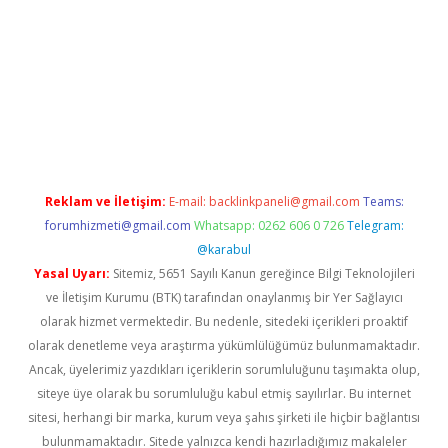
exper yeni giriş
Reklam ve İletişim:
E-mail:
backlinkpaneli@gmail.com
Teams:
forumhizmeti@gmail.com
Whatsapp: 0262 606 0 726
Telegram:
@karabul
Yasal Uyarı:
Sitemiz, 5651 Sayılı Kanun gereğince Bilgi Teknolojileri
ve İletişim Kurumu (BTK) tarafından onaylanmış bir Yer Sağlayıcı
olarak hizmet vermektedir. Bu nedenle, sitedeki içerikleri proaktif
olarak denetleme veya araştırma yükümlülüğümüz bulunmamaktadır.
Ancak, üyelerimiz yazdıkları içeriklerin sorumluluğunu taşımakta olup,
siteye üye olarak bu sorumluluğu kabul etmiş sayılırlar. Bu internet
sitesi, herhangi bir marka, kurum veya şahıs şirketi ile hiçbir bağlantısı
bulunmamaktadır. Sitede yalnızca kendi hazırladığımız makaleler