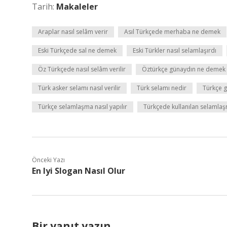
Tarih:
Makaleler
Araplar nasıl selâm verir
Asıl Türkçede merhaba ne demek
Eski Türkçede sal ne demek
Eski Türkler nasıl selamlaşırdı
Öz Türkçede nasıl selâm verilir
Öztürkçe günaydın ne demek
Türk asker selamı nasıl verilir
Türk selamı nedir
Türkçe g
Türkçe selamlaşma nasıl yapılır
Türkçede kullanılan selamlaşm
Önceki Yazı
En Iyi Slogan Nasıl Olur
Bir yanıt yazın