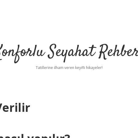
Konforlu Seyahat Rehber
Tatillerine ilham veren keyifli hikayeler!
erilir