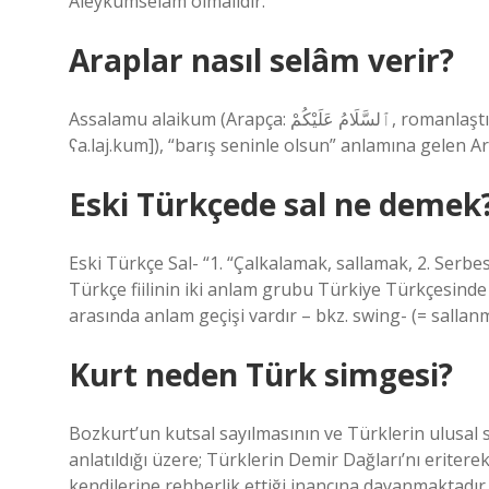
Aleykumselam olmalıdır.
Araplar nasıl selâm verir?
Assalamu alaikum (Arapça: ٱلسَّلَامُ عَلَيْكُمْ‎, romanlaştırılmış: as-salāmu ʿalaykum, Arapça telaffuzu: [as.sa.laː.mu
ʕa.laj.kum]), “barış seninle olsun” anlamına gelen A
Eski Türkçede sal ne demek
Eski Türkçe Sal- “1. “Çalkalamak, sallamak, 2. Serbe
Türkçe fiilinin iki anlam grubu Türkiye Türkçesinde iki a
arasında anlam geçişi vardır – bkz. swing- (= sallanm
Kurt neden Türk simgesi?
Bozkurt’un kutsal sayılmasının ve Türklerin ulusal
anlatıldığı üzere; Türklerin Demir Dağları’nı eriter
kendilerine rehberlik ettiği inancına dayanmaktadır.