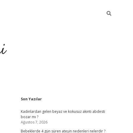
i
Sidebar
Son Yazılar
elexbet
ilbet mobil giriş
betexpe
Kadınlardan gelen beyaz ve kokusuz akıntı abdesti
bozar mı ?
Ağustos 7, 2026
Bebeklerde 4 gün süren ateşin nedenleri nelerdir ?