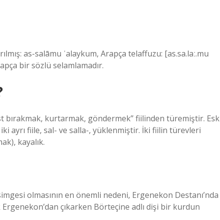
rapça bir sözlü selamlamadır.
?
st bırakmak, kurtarmak, göndermek” fiilinden türemiştir. Esk
yrı fiile, sal- ve salla-, yüklenmiştir. İki fiilin türevleri
ak), kayalık.
 simgesi olmasının en önemli nedeni, Ergenekon Destanı’nda
ek Ergenekon’dan çıkarken Börteçine adlı dişi bir kurdun