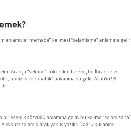
demek?
am anlamıyla “merhaba” kelimesi “selamlama” anlamına gelir
gelen Arapça “seleme” kökünden türemiştir. İbranice ve
ik, temizlik ve rahatlık” anlamına da gelir. Allah’ın 99
idir.
n bir esenlik sözcüğü anlamına gelir, bu kelime “selam sana”
a Aleykum selam olarak yanlış yazılır. Doğru kullanımı