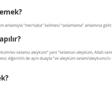
demek?
am anlamıyla “merhaba” kelimesi “selamlama” anlamına gelir
apılır?
yküm/es-selamu aleyküm” yani “selamun aleyküm, Allah sen
esi; diğerinin de aynı duayla “ve aleyküm selam/aleykumu’s-
ek?