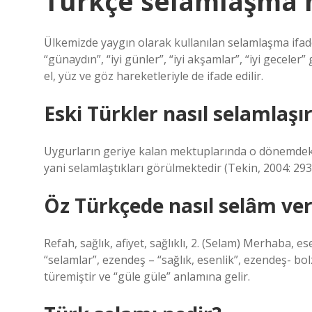
Türkçe selamlaşma na
Ülkemizde yaygın olarak kullanılan selamlaşma ifad
“günaydın”, “iyi günler”, “iyi akşamlar”, “iyi geceler
el, yüz ve göz hareketleriyle de ifade edilir.
Eski Türkler nasıl selamlaşır
Uygurların geriye kalan mektuplarında o dönemdeki i
yani selamlaştıkları görülmektedir (Tekin, 2004: 293
Öz Türkçede nasıl selâm veri
Refah, sağlık, afiyet, sağlıklı, 2. (Selam) Merhaba, e
“selamlar”, ezendeş – “sağlık, esenlik”, ezendeş- bo
türemiştir ve “güle güle” anlamına gelir.