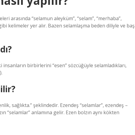
sıl yapılır?
eleri arasında “selamun aleyküm”, “selam”, “merhaba”,
” gibi kelimeler yer alır. Bazen selamlaşma beden diliyle ve baş
dı?
nsanların birbirlerini “esen” sözcüğüyle selamladıkları,
).
lir?
senlik, sağlıkta.” şeklindedir. Ezendeş “selamlar”, ezendeş –
lzın “selamlar” anlamına gelir. Ezen bolzın aynı kökten