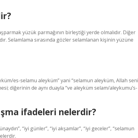
ir?
Başparmak yüzük parmağının birleştiği yerde olmalıdır. Diğer
lıdır. Selamlama sırasında gözler selamlanan kişinin yüzüne
yküm/es-selamu aleyküm” yani “selamun aleyküm, Allah sen
esi; diğerinin de aynı duayla “ve aleyküm selam/aleykumu’s-
şma ifadeleri nelerdir?
aydın”, “iyi günler”, “iyi akşamlar”, “iyi geceler”, “selamun
elerdir.