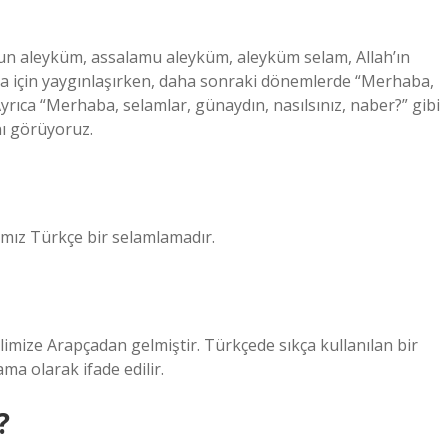
mun aleyküm, assalamu aleyküm, aleyküm selam, Allah’ın
şma için yaygınlaşırken, daha sonraki dönemlerde “Merhaba,
Ayrıca “Merhaba, selamlar, günaydın, nasılsınız, naber?” gibi
nı görüyoruz.
ımız Türkçe bir selamlamadır.
limize Arapçadan gelmiştir. Türkçede sıkça kullanılan bir
a olarak ifade edilir.
?