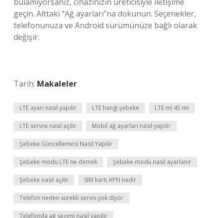
bulamıyorsanız, cihazınızın üreticisiyle iletişime
geçin. Alttaki “Ağ ayarları”na dokunun. Seçenekler,
telefonunuza ve Android sürümünüze bağlı olarak
değişir.
Tarih:
Makaleler
LTE ayarı nasıl yapılır
LTE hangi şebeke
LTE mi 45 mi
LTE servisi nasıl açılır
Mobil ağ ayarları nasıl yapılır
Şebeke Güncellemesi Nasıl Yapılır
Şebeke modu LTE ne demek
Şebeke modu nasıl ayarlanır
Şebeke nasıl açılır
SIM kartı APN nedir
Telefon neden sürekli servis yok diyor
Telefonda ağ seçimi nasıl yapılır