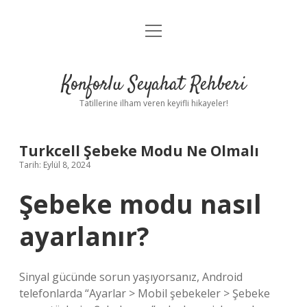
menüyü
Anasayfa
aç
Gizlilik Politikası
Konforlu Seyahat Rehberi
Yasal Uyarı
Tatillerine ilham veren keyifli hikayeler!
Hakkımızda
Turkcell Şebeke Modu Ne Olmalı
Tarih: Eylül 8, 2024
Şebeke modu nasıl
ayarlanır?
Sinyal gücünde sorun yaşıyorsanız, Android
telefonlarda “Ayarlar > Mobil şebekeler > Şebeke