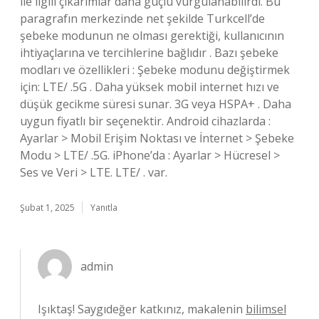
ile ilgili çıkarımlar daha güçlü vurgulanabilirdi. Bu
paragrafın merkezinde net şekilde Turkcell’de
şebeke modunun ne olması gerektiği, kullanıcının
ihtiyaçlarına ve tercihlerine bağlıdır . Bazı şebeke
modları ve özellikleri : Şebeke modunu değiştirmek
için: LTE/ .5G . Daha yüksek mobil internet hızı ve
düşük gecikme süresi sunar. 3G veya HSPA+ . Daha
uygun fiyatlı bir seçenektir. Android cihazlarda :
Ayarlar > Mobil Erişim Noktası ve İnternet > Şebeke
Modu > LTE/ .5G. iPhone’da : Ayarlar > Hücresel >
Ses ve Veri > LTE. LTE/ . var.
Şubat 1, 2025
Yanıtla
admin
Işıktaş! Saygıdeğer katkınız, makalenin
bilimsel