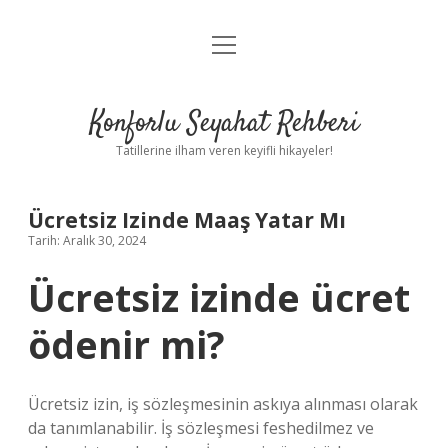
menüyü
Anasayfa
aç
Gizlilik Politikası
Konforlu Seyahat Rehberi
Yasal Uyarı
Tatillerine ilham veren keyifli hikayeler!
Hakkımızda
Ücretsiz Izinde Maaş Yatar Mı
Tarih: Aralık 30, 2024
Ücretsiz izinde ücret
ödenir mi?
Ücretsiz izin, iş sözleşmesinin askıya alınması olarak
da tanımlanabilir. İş sözleşmesi feshedilmez ve