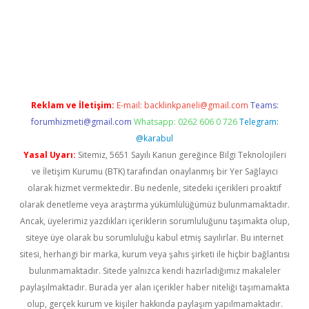
per yeni giriş
Reklam ve İletişim:
E-mail:
backlinkpaneli@gmail.com
Teams:
forumhizmeti@gmail.com
Whatsapp: 0262 606 0 726
Telegram:
@karabul
Yasal Uyarı:
Sitemiz, 5651 Sayılı Kanun gereğince Bilgi Teknolojileri
ve İletişim Kurumu (BTK) tarafından onaylanmış bir Yer Sağlayıcı
olarak hizmet vermektedir. Bu nedenle, sitedeki içerikleri proaktif
olarak denetleme veya araştırma yükümlülüğümüz bulunmamaktadır.
Ancak, üyelerimiz yazdıkları içeriklerin sorumluluğunu taşımakta olup,
siteye üye olarak bu sorumluluğu kabul etmiş sayılırlar. Bu internet
sitesi, herhangi bir marka, kurum veya şahıs şirketi ile hiçbir bağlantısı
bulunmamaktadır. Sitede yalnızca kendi hazırladığımız makaleler
paylaşılmaktadır. Burada yer alan içerikler haber niteliği taşımamakta
olup, gerçek kurum ve kişiler hakkında paylaşım yapılmamaktadır.