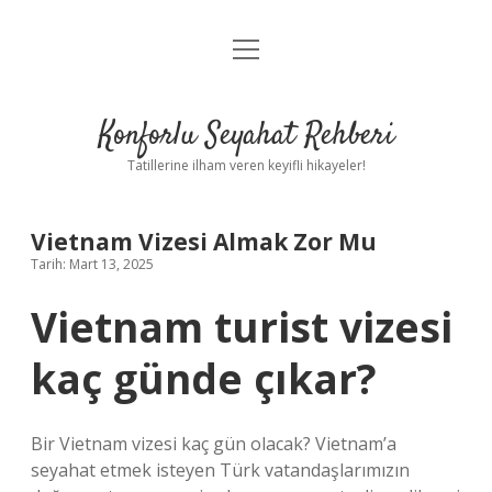
menüyü
Anasayfa
aç
Gizlilik Politikası
Konforlu Seyahat Rehberi
Yasal Uyarı
Tatillerine ilham veren keyifli hikayeler!
Hakkımızda
Vietnam Vizesi Almak Zor Mu
Tarih: Mart 13, 2025
Vietnam turist vizesi
kaç günde çıkar?
Bir Vietnam vizesi kaç gün olacak? Vietnam’a
seyahat etmek isteyen Türk vatandaşlarımızın