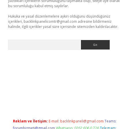
yazdıkları içeriklerin sorumluluğunu taşımakta olup, siteye üye olarak
bu sorumluluğu kabul etmiş sayılırlar.
Hukuka ve yasal düzenlemelere aykırı olduğunu düşündüğünüz
içerikleri,
backlinkpanelicomtr@gmail.com
adresine bildirmeniz
halinde, ilgili içerikler yasal süre içerisinde sitemizden kaldırılacaktır.
Arama
exper yeni giriş
Reklam ve İletişim:
E-mail:
backlinkpaneli@gmail.com
Teams:
forumhizmeti@gmail.com
Whatsapp: 0262 606 0 726
Telegram: